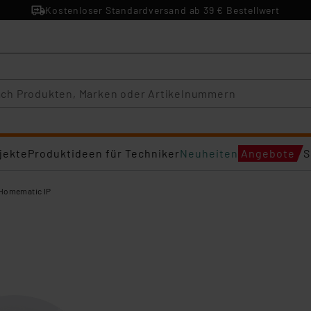
Kostenloser Standardversand ab 39 € Bestellwert
jekte
Produktideen für Techniker
Neuheiten
Angebote
S
Homematic IP