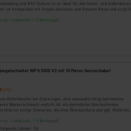
Anbindung und IP67-Schutz ist er ideal für den Innen- und Außenberei
sor ist kompatibel mit Google Assistant und Amazon Alexa und sorgt f
tz vor Wasserschäden.
rtig - Lieferzeit: 1-2 Werktage²
pegelschalter WPS 1000 V2 mit 10 Meter Sensorkabel
(65)
nes Kellerfenster bei Starkregen, eine unbeaufsichtigt betriebene
ren Wasserschlauch undicht ist, ein demnächst überlaufendes
s sind nur einige Szenarien, die eine Überwachung und ggf. Reaktion
ßere Schäden zu vermeiden.
rtig - Lieferzeit: 1-2 Werktage²
n folgende Länder: CH