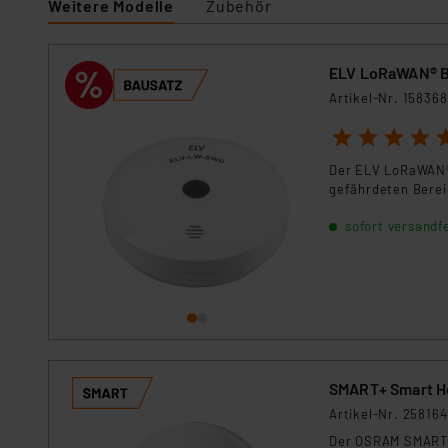
Weitere Modelle
Zubehör
Für die USA besteht kein A
Datenschutz nach EU-Standa
Daten in Überwachungsprogr
ELV LoRaWAN® B
Unsere Kooperation mit dies
Artikel-Nr. 158368
Kommission sowie einer eige
Daten, verbundenen Risiken
1
2
3
4
5
Der ELV LoRaWAN® 
Impressum
|
Datenschutzer
gefährdeten Berei
sofort versandfe
SMART+ Smart H
Artikel-Nr. 258164
Der OSRAM SMART+ 