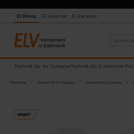
ELVshop
ELVjournal
ELVwissen
Suche
Technik für Ihr Zuhause
Technik für Elektronik-Pro
/
/
/
Startseite
Technik für Ihr Zuhause
Smart Home Systeme