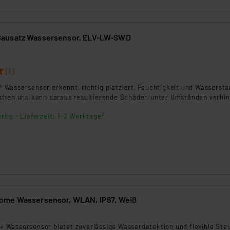
ngemessenheitsbeschluss der EU. Dies bedeutet, dass die USA al
rds eingestuft wird. So besteht etwa das Risiko, dass US-Beh
ammen verarbeiten, ohne dass hiergegen Klagemöglichkeiten fü
ausatz Wassersensor, ELV-LW-SWD
en Dienstleistern stützt sich auf die Standarddatenschutzklause
nen Beurteilung der mit der Datenübermittlung, insbesondere der
.“
(1)
Wassersensor erkennt, richtig platziert, Feuchtigkeit und Wassersta
klärung
chen und kann daraus resultierende Schäden unter Umständen verhin
rtig - Lieferzeit: 1-2 Werktage²
ome Wassersensor, WLAN, IP67, Weiß
Wassersensor bietet zuverlässige Wasserdetektion und flexible Ste