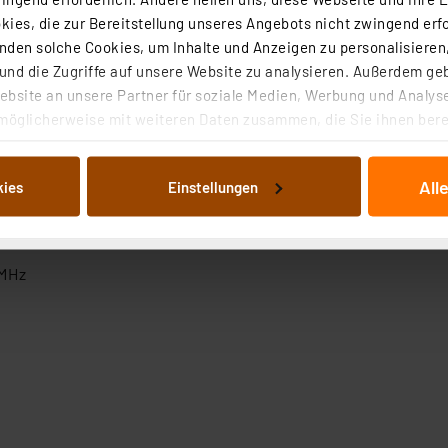
m Entfernung)
ies, die zur Bereitstellung unseres Angebots nicht zwingend erfo
den solche Cookies, um Inhalte und Anzeigen zu personalisieren,
69,65 MHz
nd die Zugriffe auf unsere Website zu analysieren. Außerdem ge
bsite an unsere Partner für soziale Medien, Werbung und Analyse
möglicherweise mit weiteren Daten zusammen, die Sie ihnen berei
 Dienste gesammelt haben. Indem Sie auf „Alle akzeptieren“ kli
von Informationen auf Ihrem gerät (§25 Abs.1 TTDSG) sowie der 
All
kies
Einstellungen
nachfolgend dargestellten bzw. die von Ihnen ausgewählten Verar
illierte Auflistung der einzelnen Cookies nach Zweck und Anbieter
ellungen“ abrufbar. Sie können die Verwendung nicht notwendiger
en. Ihre erteilte Zustimmung können Sie jederzeit unter dem Link
 MHz
Die Rechtmäßigkeit der Speicherung, Abrufung und Weiterverarbei
zum Zeitpunkt des Widerrufs bleibt hiervon unberührt. Ihre Brow
ellungen nicht längerfristig gespeichert werden und dieses Banner
beiten personenbezogene Daten in den USA. Ihre Einwilligung zur 
 daher ggf. auch die Verarbeitung Ihrer Daten in den USA gemäß Art
tanbietern und zu der jeweiligen Datenübermittlung erhalten Sie i