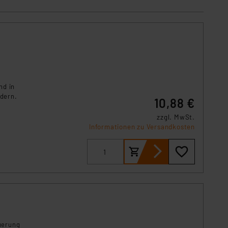
s Land mit unzureichendem
örden personenbezogene
r Europäer bestehen.
ln der Europäischen
 Art der übermittelten
nd in
dern.
10,88 €
zzgl. MwSt.
Informationen zu Versandkosten
uerung