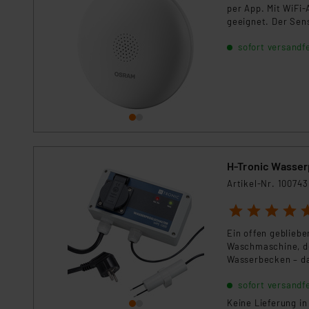
per App. Mit WiFi-
geeignet. Der Sen
umfassenden Schu
sofort versandfe
H-Tronic Wasser
Artikel-Nr. 100743
1
2
3
4
5
Ein offen gebliebe
Waschmaschine, de
Wasserbecken – da
erfordern, um grö
sofort versandfe
Keine Lieferung i