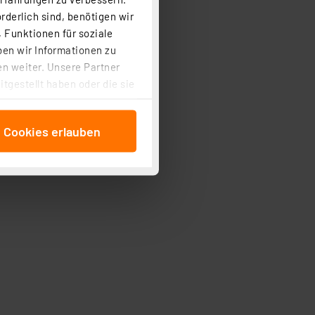
rderlich sind, benötigen wir
 Funktionen für soziale
ben wir Informationen zu
n weiter. Unsere Partner
tgestellt haben oder die sie
cken, stimmen Sie sowohl
anschließenden
e Cookies erlauben
beitungszwecke (Art. 6
 ist durch Klick auf den
 Cookies ablehnen oder ihr
 „Cookie Einstellungen“
tung dieser Daten zur
ser-Einstellungen können
 erneut angezeigt wird.
Einbindung von Cookies
. 49 (1) lit. a DSGVO.
n der Datenschutzerklärung.