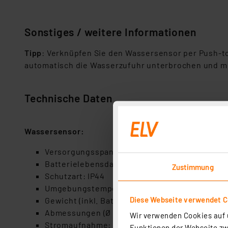
Sonstiges / weitere Informationen
Tipp
: Verknüpfen Sie den Wassersensor per Push-to
automatisch die Wasserzufuhr unterbrochen und mö
Technische Daten
Wassersensor:
Versorgungsspannung: 2× 1,5 V LR03/Micro/A
Batterielebensdauer: 5 Jahre (typ.)
Zustimmung
Schutzart: IP44
Umgebungstemperatur: –20 – +55D°C
Diese Webseite verwendet C
Gewicht (inkl. Batterien): 78 g
Abmessungen (Ø × H): 80 x 30 mm
Wir verwenden Cookies auf u
Stromaufnahme: 100 mA
Funktionen der Webseite zwi