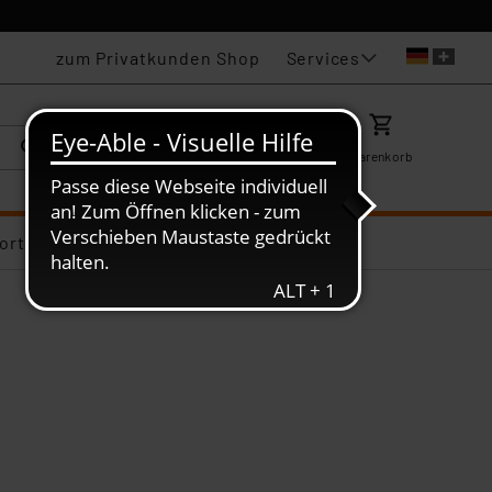
Services
zum Privatkunden Shop
Karriere
Mein ELV
Merkzettel
Warenkorb
ortiments-Deals