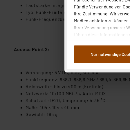
Lautstärke integrierte Sirene: ca. 77 dB (in 1 
Für die Verwendung von Cook
Typ. Funk-Freifeldreichweite: 230 m
Ihre Zustimmung. Wir verwen
Funk-Frequenzband: 868,0-868,6 MHz / 869,4-8
Medien anbieten zu können u
Ihrer Verwendung unserer We
führen diese Informationen 
im Rahmen Ihrer Nutzung der
dem Speichern und Abrufen 
Access Point 2:
Nur notwendige Coo
Weiterverarbeitung für die 
Abs.1a DSG-VO) zu. Eine deta
Button „Ablehnen oder Einst
Versorgung: 5 V DC, max. 500 mA
ganz oder teilweise zustimm
Funkfrequenz: 868,0–868,6 MHz / 869,4–869,65
anpassen oder widerrufen. 
Reichweite: bis zu 400 m (Freifeld)
Auswertung und Analyse bis 
Netzwerk: 10/100 MBit/s, Auto-MDIX
dazu führen, dass die Einst
Schutzart: IP20, Umgebung: 5–35 °C
Maße: 104 × 104 × 40 mm
„Einige Drittanbieter verar
Gewicht: 165 g
dieser Drittanbieter umfasst
Nähere Infos zu diesen Drit