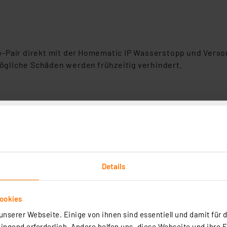
-Pair direkt mit der Homematic IP Wasserstopp und Versor
gliche Schäden werden frühzeitig verhindert.
AA
Details
ookies
nserer Webseite. Einige von ihnen sind essentiell und damit für d
ngend erforderlich. Andere helfen uns, diese Webseite und ihre 