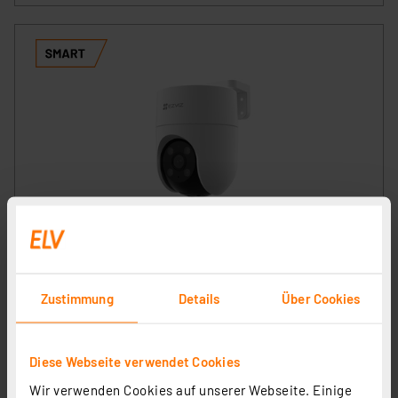
EZVIZ WLAN/LAN-Outdoor-Überwachungskamera H8c
2MP, Full-HD, Bewegungsverfolgung, IP65
Artikel-Nr. 252689
Zustimmung
Details
Über Cookies
1
2
3
4
5
(13)
52,90 €
Diese Webseite verwendet Cookies
zzgl. MwSt.
Informationen zu Versandkosten
Wir verwenden Cookies auf unserer Webseite. Einige