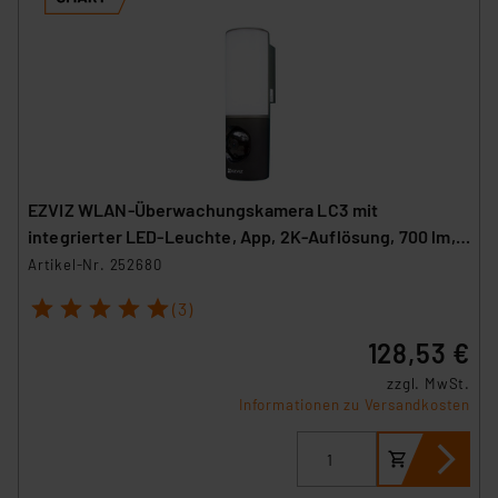
EZVIZ WLAN-Überwachungskamera LC3 mit
integrierter LED-Leuchte, App, 2K-Auflösung, 700 lm,
IP65
Artikel-Nr. 252680
1
2
3
4
5
(3)
128,53 €
zzgl. MwSt.
Informationen zu Versandkosten