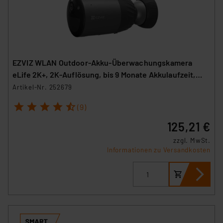
EZVIZ WLAN Outdoor-Akku-Überwachungskamera
eLife 2K+, 2K-Auflösung, bis 9 Monate Akkulaufzeit,
IP66
Artikel-Nr. 252679
1
2
3
4
5
(9)
125,21 €
zzgl. MwSt.
Informationen zu Versandkosten