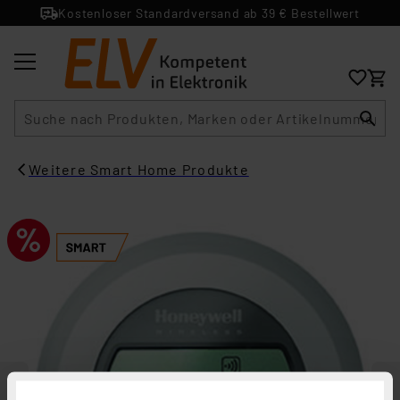
Kostenloser Standardversand ab 39 € Bestellwert
Suche
Weitere Smart Home Produkte