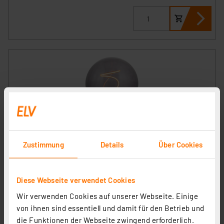
ENOVALITE LED Filament Leuchtmittel, YARN GLOBE,
Zustimmung
Details
Über Cookies
Amber, E27, 4.9W, 200lm, 1800K, dimmbar
Artikel-Nr. 254283
Diese Webseite verwendet Cookies
1
2
3
4
5
(1)
Wir verwenden Cookies auf unserer Webseite. Einige
11,72 €
von ihnen sind essentiell und damit für den Betrieb und
zzgl. MwSt.
die Funktionen der Webseite zwingend erforderlich.