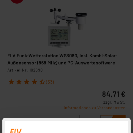
ELV Funk-Wetterstation WS3080, inkl. Kombi-Solar-
Außensensor (868 MHz) und PC-Auswertesoftware
Artikel-Nr. 102690
1
2
3
4
5
(33)
84,71 €
zzgl. MwSt.
Informationen zu Versandkosten