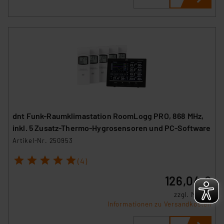
dnt Funk-Raumklimastation RoomLogg PRO, 868 MHz,
inkl. 5 Zusatz-Thermo-Hygrosensoren und PC-Software
Artikel-Nr. 250953
1
2
3
4
5
(4)
126,04 €
zzgl. MwSt.
Informationen zu Versandkosten