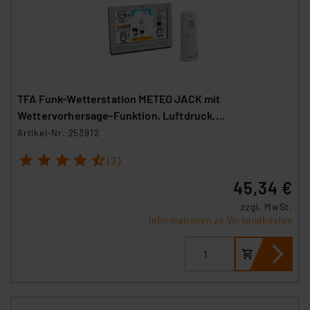
TFA Funk-Wetterstation METEO JACK mit
Wettervorhersage-Funktion, Luftdruck,
Funkuhr/Datum, 433 MHz
Artikel-Nr. 253912
1
2
3
4
5
(2)
45,34 €
zzgl. MwSt.
Informationen zu Versandkosten