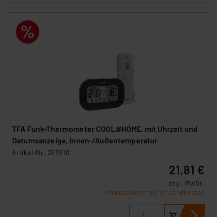
Überwachungsprogrammen verarbeiten, ohne dass
hiergegen Klagemöglichkeiten für Europäer bestehen.
Unsere Kooperation mit diesen Dienstleistern stützt
sich auf die Standarddatenschutzklauseln der
Europäischen Kommission sowie einer eigenen
Beurteilung der mit der Datenübermittlung,
insbesondere der Art der übermittelten Daten,
verbundenen Risiken.“
Impressum
|
Datenschutzerklärung
TFA Funk-Thermometer COOL@HOME, mit Uhrzeit und
Datumsanzeige, Innen-/Außentemperatur
Artikel-Nr. 253910
21,81 €
zzgl. MwSt.
Informationen zu Versandkosten