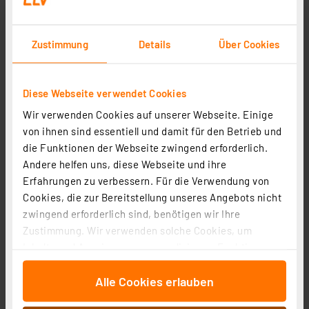
Zustimmung
Details
Über Cookies
Diese Webseite verwendet Cookies
Wir verwenden Cookies auf unserer Webseite. Einige
von ihnen sind essentiell und damit für den Betrieb und
technoline Funk-Wetterstation WS 9040 V2, mit
die Funktionen der Webseite zwingend erforderlich.
Außensensor, 433 MHz, Modelljahr 2022
Andere helfen uns, diese Webseite und ihre
Artikel-Nr. 087782
Erfahrungen zu verbessern. Für die Verwendung von
Cookies, die zur Bereitstellung unseres Angebots nicht
1
2
3
4
5
(4)
zwingend erforderlich sind, benötigen wir Ihre
47,86 €
Zustimmung. Wir verwenden solche Cookies, um
Inhalte und Anzeigen zu personalisieren, Funktionen
zzgl. MwSt.
Informationen zu Versandkosten
für soziale Medien anbieten zu können und die Zugriffe
Alle Cookies erlauben
auf unsere Website zu analysieren. Außerdem geben
wir Informationen zu Ihrer Verwendung unserer Website