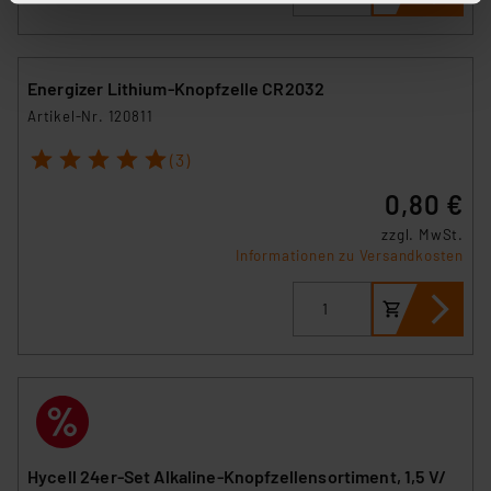
stimmen Sie sowohl dem Speichern und Abrufen von
Informationen auf Ihrem gerät (§25 Abs.1 TTDSG) sowie
der anschließenden Weiterverarbeitung für die
Energizer Lithium-Knopfzelle CR2032
nachfolgend dargestellten bzw. die von Ihnen
Artikel-Nr. 120811
ausgewählten Verarbeitungszwecke (Art. 6 Abs.1a DSG-
VO) zu. Eine detaillierte Auflistung der einzelnen
1
2
3
4
5
(3)
Cookies nach Zweck und Anbieter ist durch Klick auf
0,80 €
den Button „Ablehnen oder Einstellungen“ abrufbar. Sie
können die Verwendung nicht notwendiger Cookies
zzgl. MwSt.
Informationen zu Versandkosten
ablehnen oder ihr ganz oder teilweise zustimmen. Ihre
erteilte Zustimmung können Sie jederzeit unter dem
Link „Cookie Einstellungen“ anpassen oder widerrufen.
Die Rechtmäßigkeit der Speicherung, Abrufung und
Weiterverarbeitung dieser Daten zur Auswertung und
Analyse bis zum Zeitpunkt des Widerrufs bleibt hiervon
unberührt. Ihre Browser-Einstellungen können dazu
führen, dass die Einstellungen nicht längerfristig
gespeichert werden und dieses Banner erneut
Hycell 24er-Set Alkaline-Knopfzellensortiment, 1,5 V/