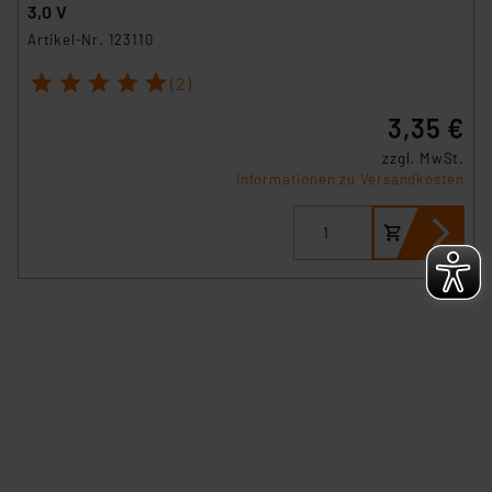
angezeigt wird.
3,0 V
Artikel-Nr. 123110
„Einige Drittanbieter verarbeiten personenbezogene
1
2
3
4
5
Daten in den USA. Ihre Einwilligung zur Einbindung von
(2)
Cookies dieser Drittanbieter umfasst daher ggf. auch
3,35 €
die Verarbeitung Ihrer Daten in den USA gemäß Art. 49
zzgl. MwSt.
(1) lit. a DSGVO. Nähere Infos zu diesen Drittanbietern
Informationen zu Versandkosten
und zu der jeweiligen Datenübermittlung erhalten Sie in
der Datenschutzerklärung. Für die USA besteht kein
Angemessenheitsbeschluss der EU. Dies bedeutet,
dass die USA als Land mit unzureichendem
Datenschutz nach EU-Standards eingestuft wird. So
besteht etwa das Risiko, dass US-Behörden
personenbezogene Daten in
Überwachungsprogrammen verarbeiten, ohne dass
hiergegen Klagemöglichkeiten für Europäer bestehen.
Unsere Kooperation mit diesen Dienstleistern stützt
sich auf die Standarddatenschutzklauseln der
Europäischen Kommission sowie einer eigenen