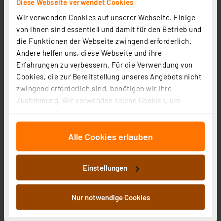
Diese Webseite verwendet Cookies
Wir verwenden Cookies auf unserer Webseite. Einige
von ihnen sind essentiell und damit für den Betrieb und
die Funktionen der Webseite zwingend erforderlich.
Andere helfen uns, diese Webseite und ihre
Erfahrungen zu verbessern. Für die Verwendung von
Cookies, die zur Bereitstellung unseres Angebots nicht
zwingend erforderlich sind, benötigen wir Ihre
Zustimmung. Wir verwenden solche Cookies, um
Inhalte und Anzeigen zu personalisieren, Funktionen
VARTA Lithium-Knopfzelle CR2032, 3 V, 220 mAh
für soziale Medien anbieten zu können und die Zugriffe
Artikel-Nr. 115692
Alle Cookies erlauben
auf unsere Website zu analysieren. Außerdem geben
1
2
3
4
5
wir Informationen zu Ihrer Verwendung unserer Website
(6)
an unsere Partner für soziale Medien, Werbung und
0,58 €
Einstellungen
Analysen weiter. Unsere Partner führen diese
Informationen möglicherweise mit weiteren Daten
zzgl. MwSt.
Informationen zu Versandkosten
zusammen, die Sie ihnen bereitgestellt haben oder die
Nur notwendige Cookies
sie im Rahmen Ihrer Nutzung der Dienste gesammelt
haben. Indem Sie auf „Alle akzeptieren“ klicken,