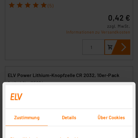
1
2
3
4
5
(5)
0,42 €
zzgl. MwSt.
Informationen zu Versandkosten
ELV Power Lithium-Knopfzelle CR 2032, 10er-Pack
Artikel-Nr. 115294
1
2
3
4
5
(13)
3,28 €
zzgl. MwSt.
Zustimmung
Details
Über Cookies
Informationen zu Versandkosten