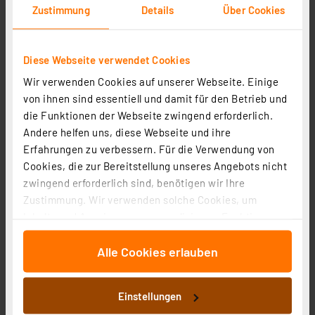
Zustimmung
Details
Über Cookies
Diese Webseite verwendet Cookies
Homematic IP Smart Home Schalt-Mess-Steckdose,
HmIP-PSM-2
Wir verwenden Cookies auf unserer Webseite. Einige
Artikel-Nr. 157337
von ihnen sind essentiell und damit für den Betrieb und
die Funktionen der Webseite zwingend erforderlich.
1
2
3
4
5
(61)
Andere helfen uns, diese Webseite und ihre
41,97 €
Erfahrungen zu verbessern. Für die Verwendung von
Cookies, die zur Bereitstellung unseres Angebots nicht
zzgl. MwSt.
zwingend erforderlich sind, benötigen wir Ihre
Informationen zu Versandkosten
Zustimmung. Wir verwenden solche Cookies, um
Inhalte und Anzeigen zu personalisieren, Funktionen
für soziale Medien anbieten zu können und die Zugriffe
Alle Cookies erlauben
auf unsere Website zu analysieren. Außerdem geben
wir Informationen zu Ihrer Verwendung unserer Website
an unsere Partner für soziale Medien, Werbung und
Einstellungen
Analysen weiter. Unsere Partner führen diese