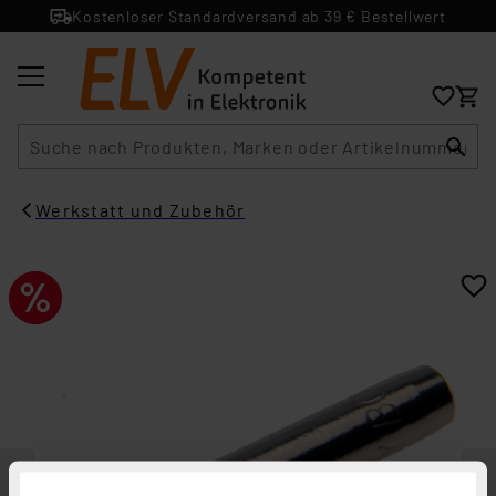
Kostenloser Standardversand ab 39 € Bestellwert
Suche
Werkstatt und Zubehör