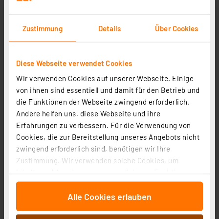
ELV Platinenhalter, drehbar
Zustimmung
Details
Über Cookies
Artikel-Nr. 127791
1
2
3
4
5
(7)
Diese Webseite verwendet Cookies
8,36 €
Wir verwenden Cookies auf unserer Webseite. Einige
zzgl. MwSt.
von ihnen sind essentiell und damit für den Betrieb und
Informationen zu Versandkosten
die Funktionen der Webseite zwingend erforderlich.
Andere helfen uns, diese Webseite und ihre
Erfahrungen zu verbessern. Für die Verwendung von
Cookies, die zur Bereitstellung unseres Angebots nicht
zwingend erforderlich sind, benötigen wir Ihre
Zustimmung. Wir verwenden solche Cookies, um
ELV No-Clean Lötzinn bleifrei Sn99Cu1+ML, 1,5 mm, 100
Inhalte und Anzeigen zu personalisieren, Funktionen
g
für soziale Medien anbieten zu können und die Zugriffe
Artikel-Nr. 107680
Alle Cookies erlauben
auf unsere Website zu analysieren. Außerdem geben
1
2
3
4
5
(3)
wir Informationen zu Ihrer Verwendung unserer Website
an unsere Partner für soziale Medien, Werbung und