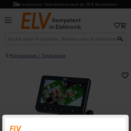
Kostenloser Standardversand ab 39 € Bestellwert
Suche
Mikroskope / Teleskope