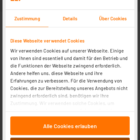
Zustimmung
Details
Über Cookies
Diese Webseite verwendet Cookies
Wir verwenden Cookies auf unserer Webseite. Einige
von ihnen sind essentiell und damit für den Betrieb und
Anwendungsbeispiel
die Funktionen der Webseite zwingend erforderlich.
Andere helfen uns, diese Webseite und ihre
Erfahrungen zu verbessern. Für die Verwendung von
In Fachbeitrag enthalten
Cookies, die zur Bereitstellung unseres Angebots nicht
zwingend erforderlich sind, benötigen wir Ihre
Zustimmung. Wir verwenden solche Cookies, um
Leser-testen das dnt Digitales Mikroskop dnt
Inhalte und Anzeigen zu personalisieren, Funktionen
UltraZoom PRO
für soziale Medien anbieten zu können und die Zugriffe
Artikel-Nr. 252176
Alle Cookies erlauben
auf unsere Website zu analysieren. Außerdem geben
wir Informationen zu Ihrer Verwendung unserer Website
Lesen Sie mehr