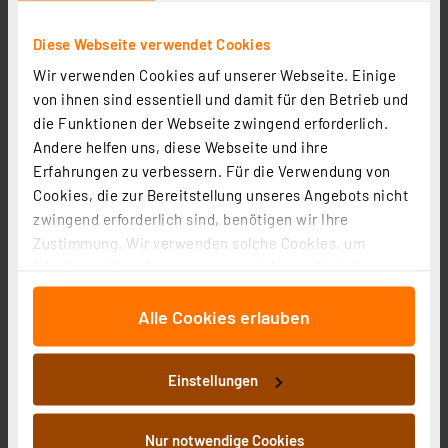
18,49 €
Diese Webseite verwendet Cookies
zzgl. MwSt.
Produktdatenblatt
Informationen zu Versandkosten
Wir verwenden Cookies auf unserer Webseite. Einige
von ihnen sind essentiell und damit für den Betrieb und
die Funktionen der Webseite zwingend erforderlich.
Andere helfen uns, diese Webseite und ihre
Erfahrungen zu verbessern. Für die Verwendung von
Cookies, die zur Bereitstellung unseres Angebots nicht
zwingend erforderlich sind, benötigen wir Ihre
Zustimmung. Wir verwenden solche Cookies, um
Inhalte und Anzeigen zu personalisieren, Funktionen
Philips CorePro LED 17,5-W-R7s-LED-Lampe, 118 mm,
für soziale Medien anbieten zu können und die Zugriffe
warmweiß, dimmbar
Alle Cookies erlauben
auf unsere Website zu analysieren. Außerdem geben
Artikel-Nr. 250896
wir Informationen zu Ihrer Verwendung unserer Website
1
2
3
4
5
(1)
an unsere Partner für soziale Medien, Werbung und
Einstellungen
Analysen weiter. Unsere Partner führen diese
17,61 €
Informationen möglicherweise mit weiteren Daten
zzgl. MwSt.
zusammen, die Sie ihnen bereitgestellt haben oder die
Nur notwendige Cookies
Produktdatenblatt
Informationen zu Versandkosten