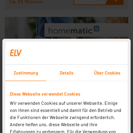
Ca. 25 Minuten
Zustimmung
Details
Über Cookies
Diese Webseite verwendet Cookies
Wir verwenden Cookies auf unserer Webseite. Einige
von ihnen sind essentiell und damit für den Betrieb und
Komfortable, hocheffiziente Fußbodenheizung
die Funktionen der Webseite zwingend erforderlich.
mit Homematic IP
Andere helfen uns, diese Webseite und ihre
Wir zeigen Ihnen Schritt für Schritt, wie Sie Ihre
Erfahrungen zu verbessern. Für die Verwendung von