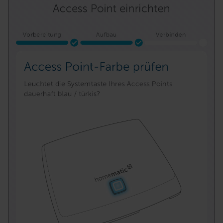
VO) zu. Eine detaillierte Auflistung der einzelnen
Cookies nach Zweck und Anbieter ist durch Klick auf
den Button „Ablehnen oder Einstellungen“ abrufbar. Sie
können die Verwendung nicht notwendiger Cookies
ablehnen oder ihr ganz oder teilweise zustimmen. Ihre
erteilte Zustimmung können Sie jederzeit unter dem
Link „Cookie Einstellungen“ anpassen oder widerrufen.
Die Rechtmäßigkeit der Speicherung, Abrufung und
Weiterverarbeitung dieser Daten zur Auswertung und
Analyse bis zum Zeitpunkt des Widerrufs bleibt hiervon
unberührt. Ihre Browser-Einstellungen können dazu
führen, dass die Einstellungen nicht längerfristig
gespeichert werden und dieses Banner erneut
angezeigt wird.
„Einige Drittanbieter verarbeiten personenbezogene
Daten in den USA. Ihre Einwilligung zur Einbindung von
Cookies dieser Drittanbieter umfasst daher ggf. auch
die Verarbeitung Ihrer Daten in den USA gemäß Art. 49