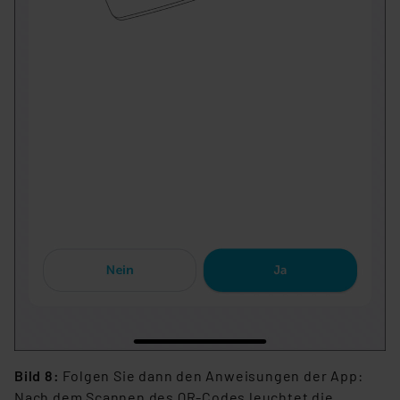
(1) lit. a DSGVO. Nähere Infos zu diesen Drittanbietern
und zu der jeweiligen Datenübermittlung erhalten Sie in
der Datenschutzerklärung. Für die USA besteht kein
Angemessenheitsbeschluss der EU. Dies bedeutet,
dass die USA als Land mit unzureichendem
Datenschutz nach EU-Standards eingestuft wird. So
besteht etwa das Risiko, dass US-Behörden
personenbezogene Daten in
Überwachungsprogrammen verarbeiten, ohne dass
hiergegen Klagemöglichkeiten für Europäer bestehen.
Unsere Kooperation mit diesen Dienstleistern stützt
sich auf die Standarddatenschutzklauseln der
Europäischen Kommission sowie einer eigenen
Beurteilung der mit der Datenübermittlung,
insbesondere der Art der übermittelten Daten,
verbundenen Risiken.“
Impressum
|
Datenschutzerklärung
Bild 8:
Folgen Sie dann den Anweisungen der App:
Nach dem Scannen des QR-Codes leuchtet die