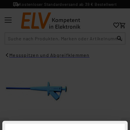
Kostenloser Standardversand ab 39 € Bestellwert
Suche
Messspitzen und Abgreifklemmen