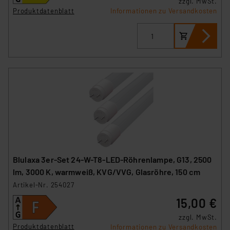
zzgl. MwSt.
sich auf die Standarddatenschutzklauseln der
Produktdatenblatt
Informationen zu Versandkosten
Europäischen Kommission sowie einer eigenen
Beurteilung der mit der Datenübermittlung,
insbesondere der Art der übermittelten Daten,
verbundenen Risiken.“
Impressum
|
Datenschutzerklärung
Blulaxa 3er-Set 24-W-T8-LED-Röhrenlampe, G13, 2500
lm, 3000 K, warmweiß, KVG/VVG, Glasröhre, 150 cm
Artikel-Nr. 254027
15,00 €
zzgl. MwSt.
Produktdatenblatt
Informationen zu Versandkosten