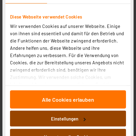
Diese Webseite verwendet Cookies
Wir verwenden Cookies auf unserer Webseite. Einige
von ihnen sind essentiell und damit für den Betrieb und
die Funktionen der Webseite zwingend erforderlich.
Andere helfen uns, diese Webseite und ihre
Erfahrungen zu verbessern. Für die Verwendung von
Cookies, die zur Bereitstellung unseres Angebots nicht
Müller Licht 3er-Set 24-W-T8-LED-Röhrenlampe, G13,
zwingend erforderlich sind, benötigen wir Ihre
2200 lm, 3000 K, warmweiß, KVG/VVG, 150 cm
Zustimmung. Wir verwenden solche Cookies, um
Artikel-Nr. 254039
Inhalte und Anzeigen zu personalisieren, Funktionen
für soziale Medien anbieten zu können und die Zugriffe
24,33 €
Alle Cookies erlauben
auf unsere Website zu analysieren. Außerdem geben
zzgl. MwSt.
wir Informationen zu Ihrer Verwendung unserer Website
Produktdatenblatt
Informationen zu Versandkosten
an unsere Partner für soziale Medien, Werbung und
Einstellungen
Analysen weiter. Unsere Partner führen diese
Informationen möglicherweise mit weiteren Daten
zusammen, die Sie ihnen bereitgestellt haben oder die