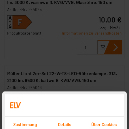
lm, 3000 K, warmweiß, KVG/VVG, Glasröhre, 150 cm
Artikel-Nr. 254025
10,00 €
zzgl. MwSt.
Produktdatenblatt
Informationen zu Versandkosten
Müller Licht 2er-Set 22-W-T8-LED-Röhrenlampe, G13,
2100 lm, 6500 K, kaltweiß, KVG/VVG, 150 cm
Artikel-Nr. 254043
15,00 €
zzgl. MwSt.
Produktdatenblatt
Informationen zu Versandkosten
Zustimmung
Details
Über Cookies