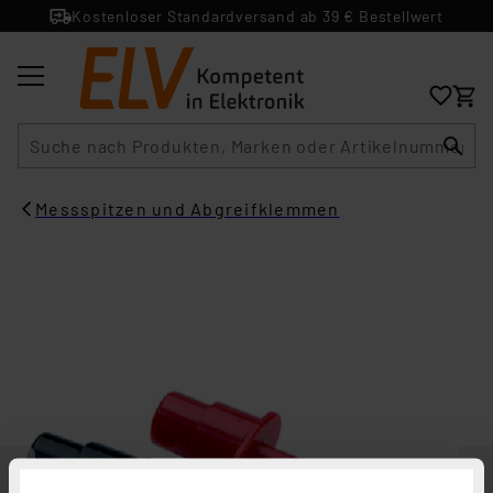
Kostenloser Standardversand ab 39 € Bestellwert
Suche
Messspitzen und Abgreifklemmen