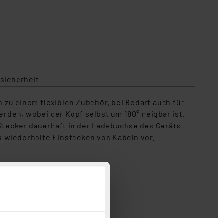
sicherheit
 zu einem flexiblen Zubehör, bei Bedarf auch für
rden, wobei der Kopf selbst um 180° neigbar ist.
Stecker dauerhaft in der Ladebuchse des Geräts
s wiederholte Einstecken von Kabeln vor.
n