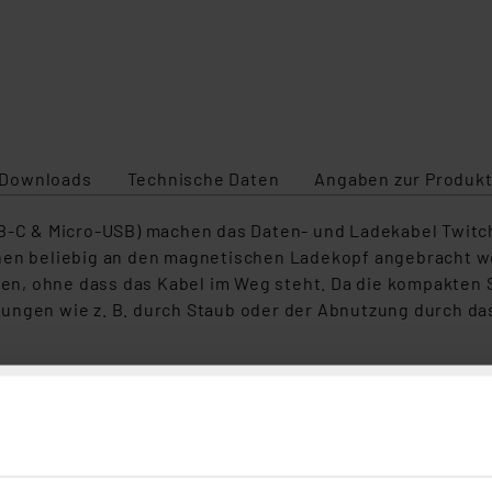
Downloads
Technische Daten
Angaben zur Produkt
SB-C & Micro-USB) machen das Daten- und Ladekabel Twitch
nen beliebig an den magnetischen Ladekopf angebracht we
n, ohne dass das Kabel im Weg steht. Da die kompakten 
ungen wie z. B. durch Staub oder der Abnutzung durch da
schem Ladekopf zur Verwendung mit wechselbaren Stecker
n vor Verschmutzung und Abnutzung, z. B. am Smartphone
erbindungszustand an
3 A Ladestrom
-Pin, 1x USB-C, 1x Micro-USB