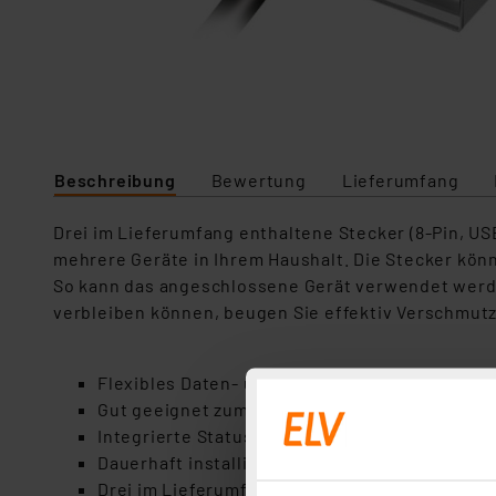
Beschreibung
Bewertung
Lieferumfang
Drei im Lieferumfang enthaltene Stecker (8-Pin, U
mehrere Geräte in Ihrem Haushalt. Die Stecker kön
So kann das angeschlossene Gerät verwendet werde
verbleiben können, beugen Sie effektiv Verschmutz
Flexibles Daten- und Ladekabel mit magneti
Gut geeignet zum Schutz von Ladeanschlüsse
Integrierte Status-LED zeigt den aktuellen V
Dauerhaft installierter Stecker: USB-A, max. 
Drei im Lieferumfang enthaltene Stecker: 1x 8