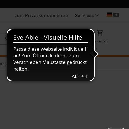
Services
zum Privatkunden Shop
Karriere
Mein ELV
Merkzettel
Warenkorb
ortiments-Deals