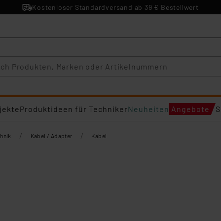
Kostenloser Standardversand ab 39 € Bestellwert
jekte
Produktideen für Techniker
Neuheiten
Angebote
S
/
/
hnik
Kabel / Adapter
Kabel