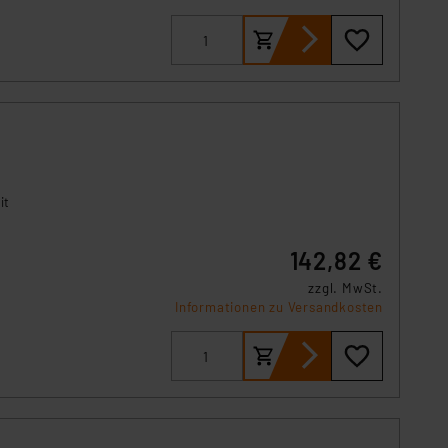
s Land mit unzureichendem
örden personenbezogene
r Europäer bestehen.
ln der Europäischen
 Art der übermittelten
it
chtzeit
142,82 €
zzgl. MwSt.
Informationen zu Versandkosten