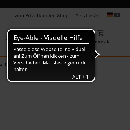
Services
zum Privatkunden Shop
Karriere
Mein ELV
Merkzettel
Warenkorb
ortiments-Deals