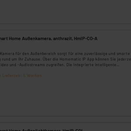
ngemessenheitsbeschluss der EU. Dies bedeutet, dass die USA al
rds eingestuft wird. So besteht etwa das Risiko, dass US-Beh
ammen verarbeiten, ohne dass hiergegen Klagemöglichkeiten fü
en Dienstleistern stützt sich auf die Standarddatenschutzklause
nen Beurteilung der mit der Datenübermittlung, insbesondere der
.“
mart Home Außenkamera, anthrazit, HmIP-CO-A
klärung
Kamera für den Außenbereich sorgt für eine zuverlässige und smarte
rund um Ihr Zuhause. Über die Homematic IP App können Sie jederze
deo und -Audiostreams zugreifen. Die integrierte intelligente
g erkennt relevante Ereignisse automatisch und informiert Sie in E
e Lieferzeit: 5 Wochen
ichtigung auf Ihrem Smartphone.
mart Home Außenlichtkamera, HmIP-COL