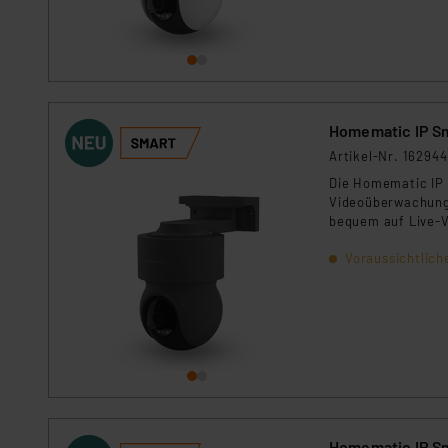
Für die USA besteht kein A
Datenschutz nach EU-Standa
Daten in Überwachungsprogr
Unsere Kooperation mit dies
Kommission sowie einer eige
Daten, verbundenen Risiken
Homematic IP S
Artikel-Nr. 162944
Impressum
|
Datenschutzer
Die Homematic IP 
Videoüberwachung 
bequem auf Live‑Vi
Bewegungserkennun
Voraussichtlich
per Push‑Benachr
Homematic IP S