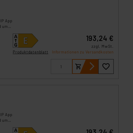
 IP App
nd um
e
193,24 €
euert
zzgl. MwSt.
Produktdatenblatt
Informationen zu Versandkosten
 IP App
nd um
e
193,24 €