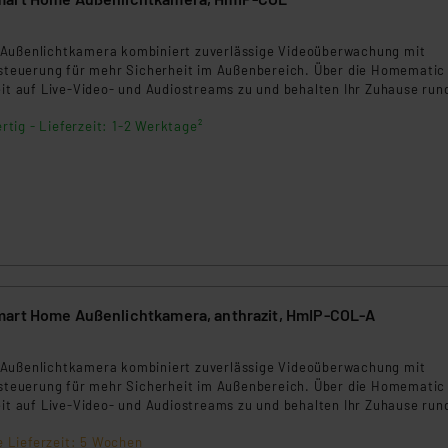
Außenlichtkamera kombiniert zuverlässige Videoüberwachung mit
htsteuerung für mehr Sicherheit im Außenbereich. Über die Homematic
eit auf Live‑Video- und Audiostreams zu und behalten Ihr Zuhause ru
Die integrierte intelligente Bewegungserkennung identifiziert relevant
rtig - Lieferzeit: 1-2 Werktage²
tisch und informiert Sie in Echtzeit per Push‑Benachrichtigung. Das
kann bei erkannter Bewegung automatisch aktiviert oder flexibel gest
zusätzlich für bessere Sicht und Abschreckung.
art Home Außenlichtkamera, anthrazit, HmIP-COL-A
Außenlichtkamera kombiniert zuverlässige Videoüberwachung mit
htsteuerung für mehr Sicherheit im Außenbereich. Über die Homematic
eit auf Live‑Video- und Audiostreams zu und behalten Ihr Zuhause ru
Die integrierte intelligente Bewegungserkennung identifiziert relevant
e Lieferzeit: 5 Wochen
tisch und informiert Sie in Echtzeit per Push‑Benachrichtigung. Das