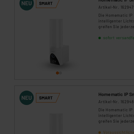
Artikel-Nr. 162947
Die Homematic IP 
intelligenter Lic
greifen Sie jederz
die Uhr im Blick. 
sofort versandfe
Ereignisse automa
integrierte Licht 
werden und sorgt 
Homematic IP Sm
Artikel-Nr. 162948
Die Homematic IP 
intelligenter Lic
greifen Sie jederz
die Uhr im Blick. 
Voraussichtlich
Ereignisse automa