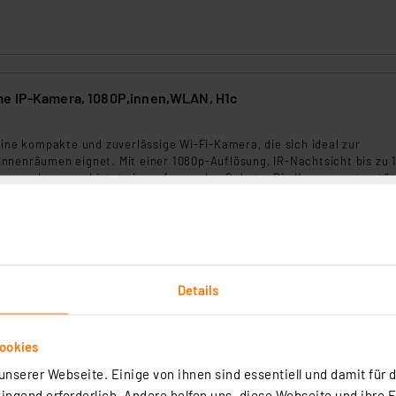
e IP-Kamera, 1080P,innen,WLAN, H1c
eine kompakte und zuverlässige Wi-Fi-Kamera, die sich ideal zur
nnenräumen eignet. Mit einer 1080p-Auflösung, IR-Nachtsicht bis zu 
ngserkennung bietet sie umfassenden Schutz. Die Kamera unterstüt
nd kann auf MicroSD-Karten bis zu 512 GB speichern. Dank der einfa
rtig - Lieferzeit: 1-2 Werktage²
ntegration mit Sprachassistenten wie Google Assistant und Amazon Ale
utzerfreundlich.
Details
ookies
EZVIZ Smart Home Überwachungskamera H8C, POE, 3MP
nserer Webseite. Einige von ihnen sind essentiell und damit für d
7
ngend erforderlich. Andere helfen uns, diese Webseite und ihre 