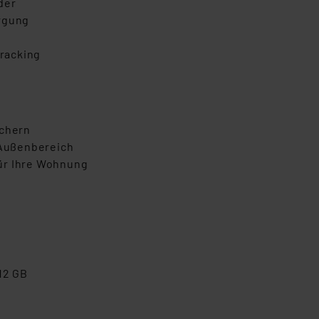
lder
orgung
Tracking
uchern
Außenbereich
ür Ihre Wohnung
512 GB