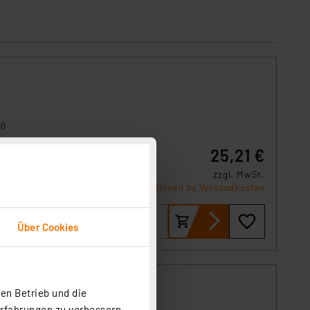
10
zt
25,21 €
chen
xa ist
zzgl. MwSt.
Informationen zu Versandkosten
Über Cookies
en Betrieb und die
Erfahrungen zu verbessern.