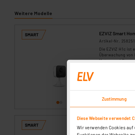
Weitere Modelle
EZVIZ Smart Hom
Artikel-Nr. 258251
Die EZVIZ H1c ist 
Überwachung von I
Metern und Bewegu
Zwei-Wege-Audio u
sofort versandfe
Installation und I
sie besonders ben
Zustimmung
Diese Webseite verwendet C
Wir verwenden Cookies auf u
Artikel-Nr. 25825
Funktionen der Webseite zwi