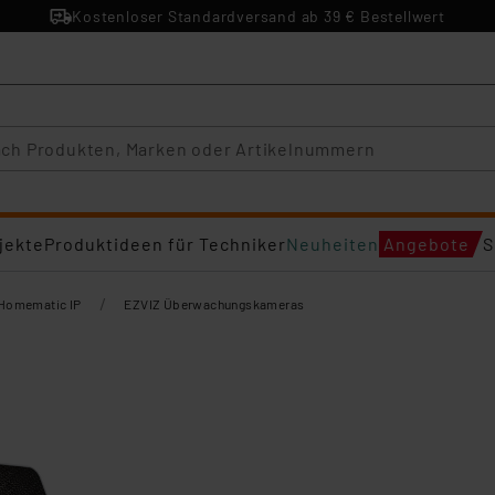
Kostenloser Standardversand ab 39 € Bestellwert
jekte
Produktideen für Techniker
Neuheiten
Angebote
S
/
Homematic IP
EZVIZ Überwachungskameras