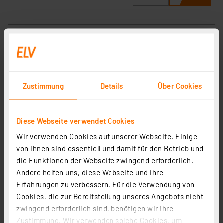
Zustimmung
Details
Über Cookies
Blulaxa 2er-Set 24-W-T8-LED-Röhrenlampe, G13, 2520
Diese Webseite verwendet Cookies
lm, 4000 K, neutralweiß, KVG/VVG, Glas, 150 cm
Wir verwenden Cookies auf unserer Webseite. Einige
Artikel-Nr. 254019
von ihnen sind essentiell und damit für den Betrieb und
14,28 €
die Funktionen der Webseite zwingend erforderlich.
zzgl. MwSt.
Andere helfen uns, diese Webseite und ihre
Produktdatenblatt
Informationen zu Versandkosten
Erfahrungen zu verbessern. Für die Verwendung von
Cookies, die zur Bereitstellung unseres Angebots nicht
zwingend erforderlich sind, benötigen wir Ihre
Zustimmung. Wir verwenden solche Cookies, um