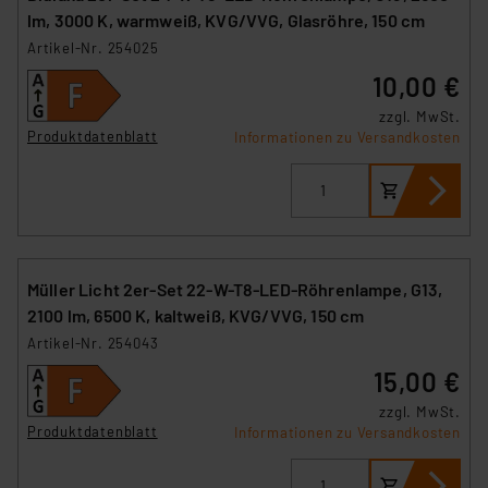
Angemessenheitsbeschluss der EU. Dies bedeutet,
lm, 3000 K, warmweiß, KVG/VVG, Glasröhre, 150 cm
dass die USA als Land mit unzureichendem
Artikel-Nr. 254025
Datenschutz nach EU-Standards eingestuft wird. So
10,00 €
besteht etwa das Risiko, dass US-Behörden
personenbezogene Daten in
zzgl. MwSt.
Produktdatenblatt
Informationen zu Versandkosten
Überwachungsprogrammen verarbeiten, ohne dass
hiergegen Klagemöglichkeiten für Europäer bestehen.
Unsere Kooperation mit diesen Dienstleistern stützt
sich auf die Standarddatenschutzklauseln der
Europäischen Kommission sowie einer eigenen
Beurteilung der mit der Datenübermittlung,
Müller Licht 2er-Set 22-W-T8-LED-Röhrenlampe, G13,
insbesondere der Art der übermittelten Daten,
2100 lm, 6500 K, kaltweiß, KVG/VVG, 150 cm
verbundenen Risiken.“
Artikel-Nr. 254043
15,00 €
Impressum
|
Datenschutzerklärung
zzgl. MwSt.
Produktdatenblatt
Informationen zu Versandkosten