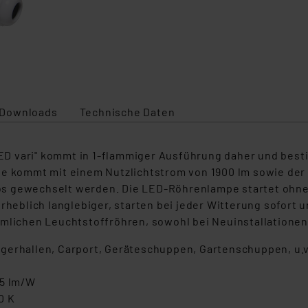
Downloads
Technische Daten
D vari" kommt in 1-flammiger Ausführung daher und best
pe kommt mit einem Nutzlichtstrom von 1900 lm sowie der 
s gewechselt werden. Die LED-Röhrenlampe startet ohne 
lich langlebiger, starten bei jeder Witterung sofort und
mmlichen Leuchtstoffröhren, sowohl bei Neuinstallationen
 Lagerhallen, Carport, Geräteschuppen, Gartenschuppen, u.
05 lm/W
0 K