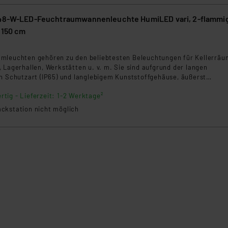
 48-W-LED-Feuchtraumwannenleuchte HumiLED vari, 2-flammi
 150 cm
mleuchten gehören zu den beliebtesten Beleuchtungen für Kellerräu
 Lagerhallen, Werkstätten u. v. m. Sie sind aufgrund der langen
en Schutzart (IP65) und langlebigem Kunststoffgehäuse, äußerst
und haben damit gegenüber Feuchtraumleuchten mit herkömmlichen
rtig - Lieferzeit: 1-2 Werktage²
 zahlreiche Vorteile. Zudem entlasten Sie dank LED-Technik Ihren
ckstation nicht möglich