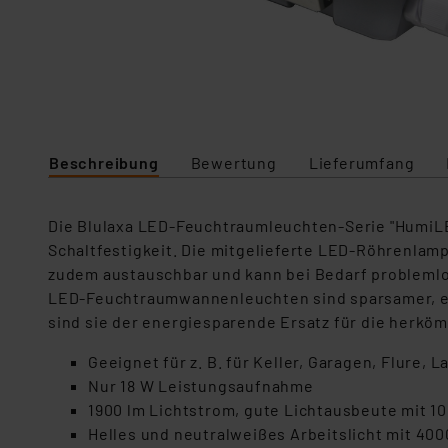
Beschreibung
Bewertung
Lieferumfang
Die Blulaxa LED-Feuchtraumleuchten-Serie "HumiLE
Schaltfestigkeit. Die mitgelieferte LED-Röhrenlam
zudem austauschbar und kann bei Bedarf problemlo
LED-Feuchtraumwannenleuchten sind sparsamer, erheb
sind sie der energiesparende Ersatz für die herkö
Geeignet für z. B. für Keller, Garagen, Flure,
Nur 18 W Leistungsaufnahme
1900 lm Lichtstrom, gute Lichtausbeute mit 1
Helles und neutralweißes Arbeitslicht mit 400