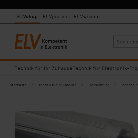
ELVshop
ELVjournal
ELVwissen
Suche
Technik für Ihr Zuhause
Technik für Elektronik-Pro
/
/
/
Startseite
Technik für Ihr Zuhause
Beleuchtung
Innenbel