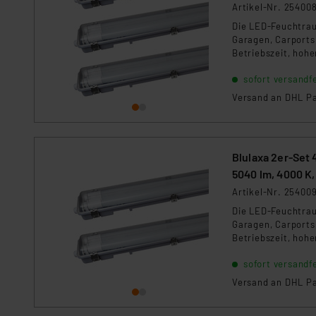
Artikel-Nr. 25400
Impressum
|
Datenschutzer
Die LED-Feuchtrau
Garagen, Carports,
Betriebszeit, hoh
strapazierfähig 
sofort versandfe
Leuchtstofflampen
Geldbeutel.
Versand an DHL Pa
Blulaxa 2er-Set
5040 lm, 4000 K,
Artikel-Nr. 25400
Die LED-Feuchtrau
Garagen, Carports,
Betriebszeit, hoh
strapazierfähig 
sofort versandfe
Leuchtstofflampen
Geldbeutel.
Versand an DHL Pa