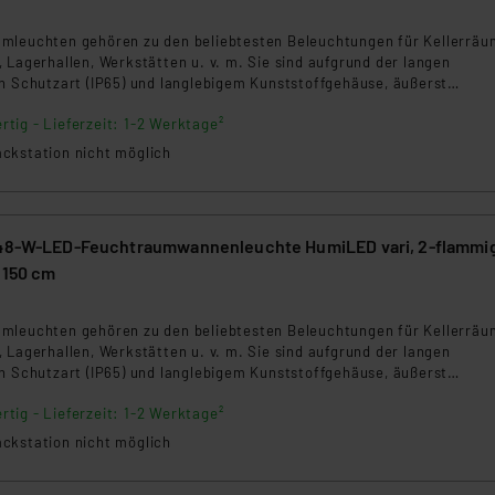
8
klärung
mleuchten gehören zu den beliebtesten Beleuchtungen für Kellerräu
 Lagerhallen, Werkstätten u. v. m. Sie sind aufgrund der langen
en Schutzart (IP65) und langlebigem Kunststoffgehäuse, äußerst
und haben damit gegenüber Feuchtraumleuchten mit herkömmlichen
rtig - Lieferzeit: 1-2 Werktage²
 zahlreiche Vorteile. Zudem entlasten Sie dank LED-Technik Ihren
ckstation nicht möglich
 48-W-LED-Feuchtraumwannenleuchte HumiLED vari, 2-flammi
 150 cm
9
mleuchten gehören zu den beliebtesten Beleuchtungen für Kellerräu
 Lagerhallen, Werkstätten u. v. m. Sie sind aufgrund der langen
en Schutzart (IP65) und langlebigem Kunststoffgehäuse, äußerst
und haben damit gegenüber Feuchtraumleuchten mit herkömmlichen
rtig - Lieferzeit: 1-2 Werktage²
 zahlreiche Vorteile. Zudem entlasten Sie dank LED-Technik Ihren
ckstation nicht möglich