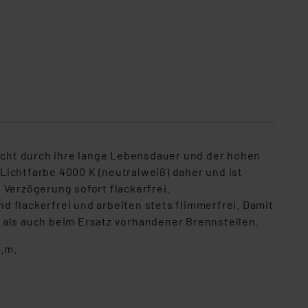
icht durch ihre lange Lebensdauer und der hohen
Lichtfarbe 4000 K (neutralweiß) daher und ist
Verzögerung sofort flackerfrei.
 flackerfrei und arbeiten stets flimmerfrei. Damit
 als auch beim Ersatz vorhandener Brennstellen.
v.m.