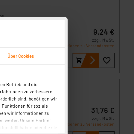
me,
9,24 €
zzgl. MwSt.
Produktdatenblatt
Informationen zu Versandkosten
Über Cookies
en Betrieb und die
4000
Erfahrungen zu verbessern.
rderlich sind, benötigen wir
 Funktionen für soziale
31,76 €
me,
ben wir Informationen zu
zzgl. MwSt.
n weiter. Unsere Partner
Produktdatenblatt
Informationen zu Versandkosten
tgestellt haben oder die sie