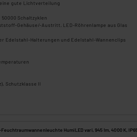
 eine gute Lichtverteilung
u 50000 Schaltzyklen
tstoff-Gehäuse/-Austritt, LED-Röhrenlampe aus Glas
ber Edelstahl-Halterungen und Edelstahl-Wannenclips
Temperaturen
, Schutzklasse II
-Feuchtraumwannenleuchte HumiLED vari, 945 lm, 4000 K, IP65