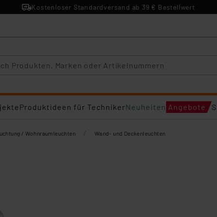
Kostenloser Standardversand ab 39 € Bestellwert
jekte
Produktideen für Techniker
Neuheiten
Angebote
S
/
euchtung / Wohnraumleuchten
Wand- und Deckenleuchten