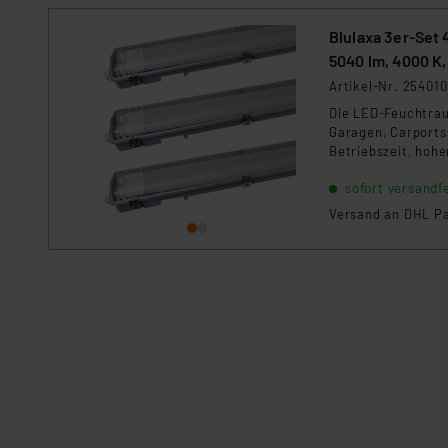
Blulaxa 3er-Set
5040 lm, 4000 K,
Artikel-Nr. 254010
Die LED-Feuchtrau
Garagen, Carports,
Betriebszeit, hoh
strapazierfähig 
sofort versandfe
Leuchtstofflampen
Geldbeutel.
Versand an DHL Pa