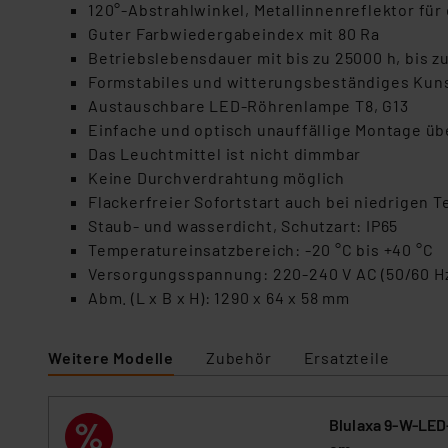
120°-Abstrahlwinkel, Metallinnenreflektor für
Guter Farbwiedergabeindex mit 80 Ra
Betriebslebensdauer mit bis zu 25000 h, bis z
Formstabiles und witterungsbeständiges Kuns
Austauschbare LED-Röhrenlampe T8, G13
Einfache und optisch unauffällige Montage ü
Das Leuchtmittel ist nicht dimmbar
Keine Durchverdrahtung möglich
Flackerfreier Sofortstart auch bei niedrigen 
Staub- und wasserdicht, Schutzart: IP65
Temperatureinsatzbereich: -20 °C bis +40 °C
Versorgungsspannung: 220-240 V AC (50/60 Hz)
Abm. (L x B x H): 1290 x 64 x 58 mm
Weitere Modelle
Zubehör
Ersatzteile
Blulaxa 9-W-LED