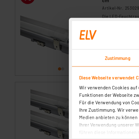
cm
Artikel-Nr. 25302
Die LED-Feuchtrau
Garagen, Carports,
Betriebszeit, hoh
strapazierfähig 
sofort versandfe
Leuchtstofflampen
Geldbeutel.
Zustimmung
Diese Webseite verwendet C
Wir verwenden Cookies auf u
Blulaxa 2er-Set
Funktionen der Webseite zwi
K, IP65, 150 cm
Für die Verwendung von Cook
Artikel-Nr. 25400
Ihre Zustimmung. Wir verwen
Die LED-Feuchtrau
Medien anbieten zu können u
Garagen, Carports,
Ihrer Verwendung unserer We
Betriebszeit, hoh
führen diese Informationen 
strapazierfähig 
Voraussichtlich
Leuchtstofflampen