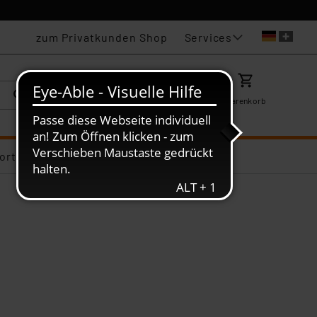
Services
zum Privatkunden Shop
Karriere
Mein ELV
Merkzettel
Warenkorb
ortiments-Deals