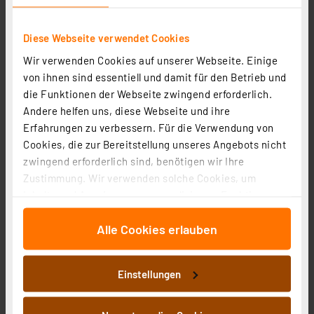
Diese Webseite verwendet Cookies
Wir verwenden Cookies auf unserer Webseite. Einige
von ihnen sind essentiell und damit für den Betrieb und
Blulaxa 3er-Set 18-W-LED-Feuchtraumwannenleuchte
die Funktionen der Webseite zwingend erforderlich.
HumiLED vari, 1900 lm, 4000 K, IP65, 120 cm
Andere helfen uns, diese Webseite und ihre
Artikel-Nr. 254005
Erfahrungen zu verbessern. Für die Verwendung von
Cookies, die zur Bereitstellung unseres Angebots nicht
1
2
3
4
5
(1)
zwingend erforderlich sind, benötigen wir Ihre
32,61 €
Zustimmung. Wir verwenden solche Cookies, um
Inhalte und Anzeigen zu personalisieren, Funktionen
zzgl. MwSt.
für soziale Medien anbieten zu können und die Zugriffe
Produktdatenblatt
Informationen zu Versandkosten
Alle Cookies erlauben
auf unsere Website zu analysieren. Außerdem geben
wir Informationen zu Ihrer Verwendung unserer Website
an unsere Partner für soziale Medien, Werbung und
Einstellungen
Analysen weiter. Unsere Partner führen diese
Informationen möglicherweise mit weiteren Daten
zusammen, die Sie ihnen bereitgestellt haben oder die