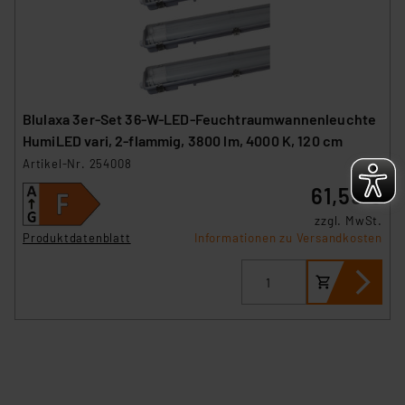
sich auf die Standarddatenschutzklauseln der
Europäischen Kommission sowie einer eigenen
Beurteilung der mit der Datenübermittlung,
insbesondere der Art der übermittelten Daten,
verbundenen Risiken.“
Blulaxa 3er-Set 36-W-LED-Feuchtraumwannenleuchte
HumiLED vari, 2-flammig, 3800 lm, 4000 K, 120 cm
Impressum
|
Datenschutzerklärung
Artikel-Nr. 254008
61,59 €
zzgl. MwSt.
Produktdatenblatt
Informationen zu Versandkosten