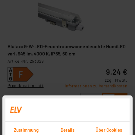
Blulaxa 9-W-LED-Feuchtraumwannenleuchte HumiLED
vari, 945 lm, 4000 K, IP65, 60 cm
Artikel-Nr. 253029
9,24 €
zzgl. MwSt.
Produktdatenblatt
Informationen zu Versandkosten
Zustimmung
Details
Über Cookies