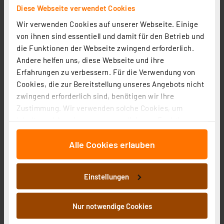
Diese Webseite verwendet Cookies
WIR elektronik elektronischer Akku-Aufputz-
Wir verwenden Cookies auf unserer Webseite. Einige
Gurtwickler eWICKLER eW320, 17-23 mm Gurtband,
von ihnen sind essentiell und damit für den Betrieb und
Display
Artikel-Nr. 253655
die Funktionen der Webseite zwingend erforderlich.
168,06 €
Andere helfen uns, diese Webseite und ihre
Erfahrungen zu verbessern. Für die Verwendung von
zzgl. MwSt.
Cookies, die zur Bereitstellung unseres Angebots nicht
Informationen zu Versandkosten
zwingend erforderlich sind, benötigen wir Ihre
Zustimmung. Wir verwenden solche Cookies, um
Inhalte und Anzeigen zu personalisieren, Funktionen
für soziale Medien anbieten zu können und die Zugriffe
Alle Cookies erlauben
auf unsere Website zu analysieren. Außerdem geben
wir Informationen zu Ihrer Verwendung unserer Website
an unsere Partner für soziale Medien, Werbung und
Einstellungen
Analysen weiter. Unsere Partner führen diese
Informationen möglicherweise mit weiteren Daten
zusammen, die Sie ihnen bereitgestellt haben oder die
Nur notwendige Cookies
sie im Rahmen Ihrer Nutzung der Dienste gesammelt