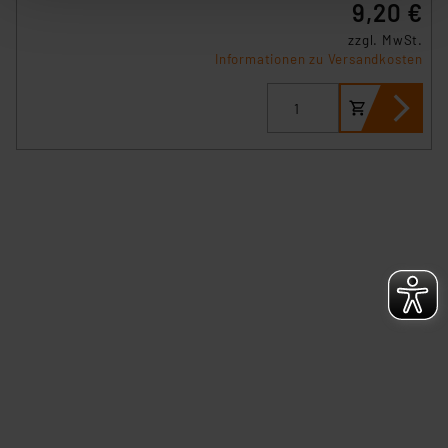
9,20 €
der anschließenden Weiterverarbeitung für die
nachfolgend dargestellten bzw. die von Ihnen
zzgl. MwSt.
Informationen zu Versandkosten
ausgewählten Verarbeitungszwecke (Art. 6 Abs.1a DSG-
VO) zu. Eine detaillierte Auflistung der einzelnen
Cookies nach Zweck und Anbieter ist durch Klick auf
den Button „Ablehnen oder Einstellungen“ abrufbar. Sie
können die Verwendung nicht notwendiger Cookies
ablehnen oder ihr ganz oder teilweise zustimmen. Ihre
erteilte Zustimmung können Sie jederzeit unter dem
Link „Cookie Einstellungen“ anpassen oder widerrufen.
Die Rechtmäßigkeit der Speicherung, Abrufung und
Weiterverarbeitung dieser Daten zur Auswertung und
Analyse bis zum Zeitpunkt des Widerrufs bleibt hiervon
unberührt. Ihre Browser-Einstellungen können dazu
führen, dass die Einstellungen nicht längerfristig
gespeichert werden und dieses Banner erneut
angezeigt wird.
„Einige Drittanbieter verarbeiten personenbezogene