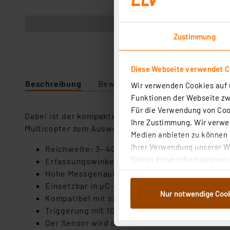
Abbildung ähnlich
Zustimmung
Diese Webseite verwendet C
Beschreibung
Bewertung
Lieferumfang
Wir verwenden Cookies auf u
Funktionen der Webseite zwi
Für die Verwendung von Cook
Dabei ist der kompakte Sensor vielfältig einsetzb
Ihre Zustimmung. Wir verwen
Multicopter zum Ausweichen vor Hindernissen.
Medien anbieten zu können u
Ihrer Verwendung unserer We
Reichweite: 3– 400 cm, Auflösung: 1 cm
führen diese Informationen 
Erfassungswinkel: je nach Entfernung 15–45°
im Rahmen Ihrer Nutzung der
Hohe Messgenauigkeit (max. Abweichung beträg
dem Speichern und Abrufen 
Einsetzbar in µC-Systemen wie Arduino; Raspb
Nur notwendige Coo
Weiterverarbeitung für die 
Kompatibel mit sämtlichen Versionen des Ras
Abs.1a DSG-VO) zu. Eine deta
Triggerung mit 10-µs-TTL-Low-Impuls, Ausgan
Button „Ablehnen oder Einst
Der Sensor wird mit 5 V betrieben