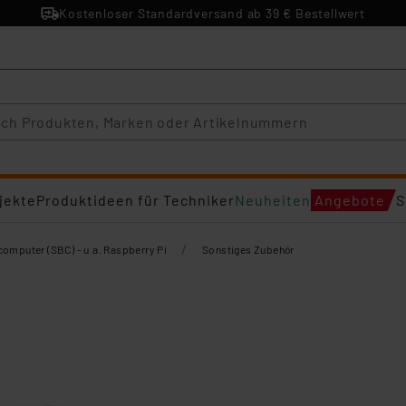
Kostenloser Standardversand ab 39 € Bestellwert
jekte
Produktideen für Techniker
Neuheiten
Angebote
S
/
computer (SBC) - u.a. Raspberry Pi
Sonstiges Zubehör