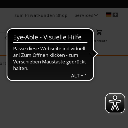
Services
zum Privatkunden Shop
Karriere
Mein ELV
Merkzettel
Warenkorb
ortiments-Deals