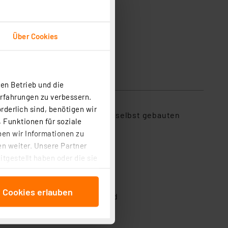
Über Cookies
sicherheit
en Betrieb und die
Erfahrungen zu verbessern.
rderlich sind, benötigen wir
ur Abstandsregelung oder beim selbst gebauten
 Funktionen für soziale
ben wir Informationen zu
n weiter. Unsere Partner
tgestellt haben oder die sie
cken, stimmen Sie sowohl
anschließenden
e Cookies erlauben
beitungszwecke (Art. 6
na Pi, pcDuino und Cubieboard
 ist durch Klick auf den
ngsauswertung
 Cookies ablehnen oder ihr