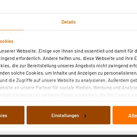
Details
ookies
Downloads
Technische Daten
Angaben zur Produkt
nserer Webseite. Einige von ihnen sind essentiell und damit für d
ngend erforderlich. Andere helfen uns, diese Webseite und ihre 
ies, die zur Bereitstellung unseres Angebots nicht zwingend erfo
ar – ob beim Lauf- und Fahrroboter, ob beim Automodell z
den solche Cookies, um Inhalte und Anzeigen zu personalisieren,
nd die Zugriffe auf unsere Website zu analysieren. Außerdem ge
bsite an unsere Partner für soziale Medien, Werbung und Analyse
möglicherweise mit weiteren Daten zusammen, die Sie ihnen berei
 Dienste gesammelt haben. Indem Sie auf „Alle akzeptieren“ kli
t 0,3 mm) und schnelle Messfolge (Messintervall 20 ms)
von Informationen auf Ihrem gerät (§25 Abs.1 TTDSG) sowie der 
erry Pi usw.
All
kies
Einstellungen
nachfolgend dargestellten bzw. die von Ihnen ausgewählten Verar
pberry Pi und weiteren Mini-Computern wie Arduino, Bana
illierte Auflistung der einzelnen Cookies nach Zweck und Anbieter
gssignal (PWM) bereits aufbereitet für direkte Entfernu
ellungen“ abrufbar. Sie können die Verwendung nicht notwendiger