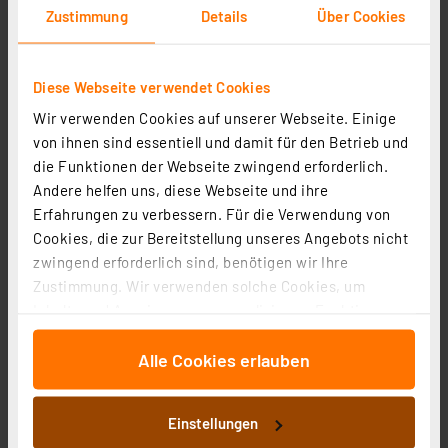
Zustimmung
Details
Über Cookies
dnt 4-in-1 Kombi-Bildscanner SlideCopy PRO, 14 MP,
Fotos/Dias/Negative, Akku, speichert auf SD-Karte
Diese Webseite verwendet Cookies
Artikel-Nr. 253092
Wir verwenden Cookies auf unserer Webseite. Einige
von ihnen sind essentiell und damit für den Betrieb und
1
2
3
4
5
(11)
die Funktionen der Webseite zwingend erforderlich.
210,08 €
Andere helfen uns, diese Webseite und ihre
Erfahrungen zu verbessern. Für die Verwendung von
zzgl. MwSt.
Informationen zu Versandkosten
Cookies, die zur Bereitstellung unseres Angebots nicht
zwingend erforderlich sind, benötigen wir Ihre
Zustimmung. Wir verwenden solche Cookies, um
Inhalte und Anzeigen zu personalisieren, Funktionen
für soziale Medien anbieten zu können und die Zugriffe
Alle Cookies erlauben
auf unsere Website zu analysieren. Außerdem geben
wir Informationen zu Ihrer Verwendung unserer Website
an unsere Partner für soziale Medien, Werbung und
Einstellungen
Analysen weiter. Unsere Partner führen diese