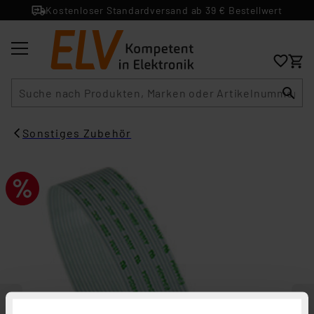
Kostenloser Standardversand ab 39 € Bestellwert
Suche
Sonstiges Zubehör