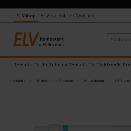
ELVshop
ELVjournal
ELVwissen
Suche
Technik für Ihr Zuhause
Technik für Elektronik-Pro
/
/
/
Startseite
Technik für Ihr Zuhause
Beleuchtung
LED-Lamp