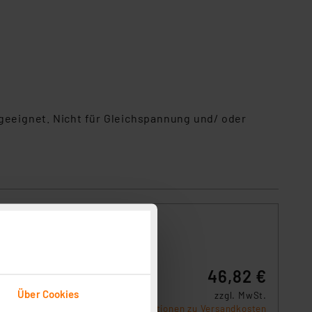
 geeignet. Nicht für Gleichspannung und/ oder
46,82 €
it
z-
Über Cookies
zzgl. MwSt.
Produktdatenblatt
Informationen zu Versandkosten