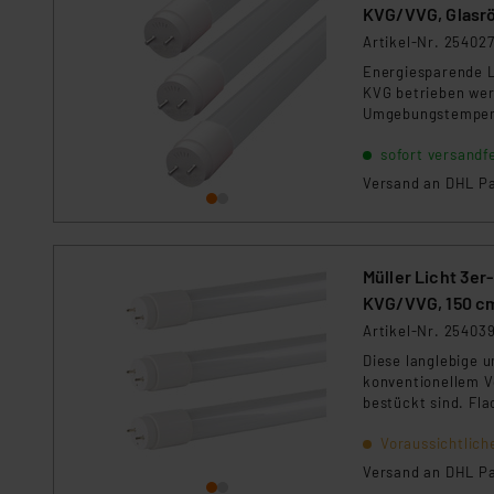
KVG/VVG, Glasrö
„Einige Drittanbieter verar
Artikel-Nr. 25402
dieser Drittanbieter umfasst
Energiesparende L
Nähere Infos zu diesen Drit
KVG betrieben werd
Für die USA besteht kein A
Umgebungstemperat
gesamte Oberfläch
Datenschutz nach EU-Standa
sofort versandfe
Daten in Überwachungsprogr
Versand an DHL Pa
Unsere Kooperation mit dies
Kommission sowie einer eige
Daten, verbundenen Risiken
Müller Licht 3e
Impressum
|
Datenschutzer
KVG/VVG, 150 c
Artikel-Nr. 25403
Diese langlebige 
konventionellem V
bestückt sind. Fla
Voraussichtlich
Versand an DHL Pa