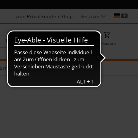
Services
zum Privatkunden Shop
Karriere
Mein ELV
Merkzettel
Warenkorb
ortiments-Deals