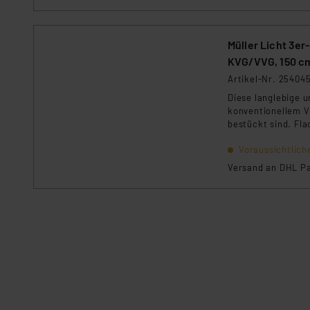
Müller Licht 3er
KVG/VVG, 150 c
Artikel-Nr. 25404
Diese langlebige 
konventionellem V
bestückt sind. Fla
Voraussichtlich
Versand an DHL Pa