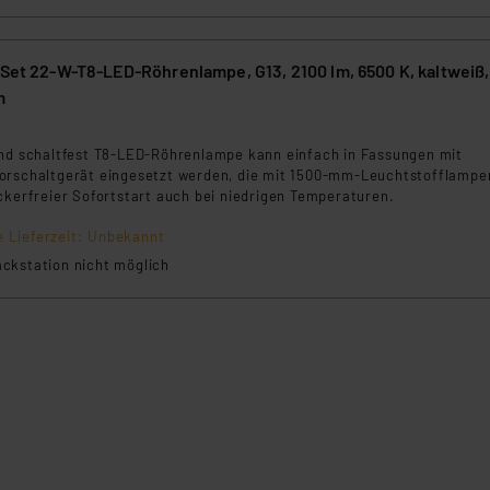
-Set 22-W-T8-LED-Röhrenlampe, G13, 2100 lm, 6500 K, kaltweiß
m
5
und schaltfest T8-LED-Röhrenlampe kann einfach in Fassungen mit
orschaltgerät eingesetzt werden, die mit 1500-mm-Leuchtstofflampe
ckerfreier Sofortstart auch bei niedrigen Temperaturen.
e Lieferzeit: Unbekannt
ckstation nicht möglich