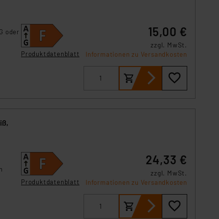
Einbindung von Cookies
. 49 (1) lit. a DSGVO.
15,00 €
G oder
n der Datenschutzerklärung.
zzgl. MwSt.
s Land mit unzureichendem
Produktdatenblatt
Informationen zu Versandkosten
örden personenbezogene
r Europäer bestehen.
ln der Europäischen
 Art der übermittelten
iß,
24,33 €
n
zzgl. MwSt.
Produktdatenblatt
Informationen zu Versandkosten