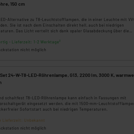
hre, 150 cm
beiten personenbezogene Daten in den USA. Ihre Einwilligung zur 
7
 daher ggf. auch die Verarbeitung Ihrer Daten in den USA gemäß Art
ED-Alternative zu T8-Leuchtstofflampen, die in einer Leuchte mit VV
tanbietern und zu der jeweiligen Datenübermittlung erhalten Sie i
en. Sie ist nach dem Einschalten direkt hell, auch bei niedrigen
ngemessenheitsbeschluss der EU. Dies bedeutet, dass die USA al
uren. Das Licht verteilt sich dank opaler Glasabdeckung über die
e gleichmäßig blendfrei.
rds eingestuft wird. So besteht etwa das Risiko, dass US-Beh
rtig - Lieferzeit: 1-2 Werktage²
ammen verarbeiten, ohne dass hiergegen Klagemöglichkeiten fü
ckstation nicht möglich
en Dienstleistern stützt sich auf die Standarddatenschutzklause
nen Beurteilung der mit der Datenübermittlung, insbesondere der
.“
r-Set 24-W-T8-LED-Röhrenlampe, G13, 2200 lm, 3000 K, warmwe
klärung
m
9
und schaltfest T8-LED-Röhrenlampe kann einfach in Fassungen mit
orschaltgerät eingesetzt werden, die mit 1500-mm-Leuchtstofflampe
ckerfreier Sofortstart auch bei niedrigen Temperaturen.
e Lieferzeit: Unbekannt
ckstation nicht möglich