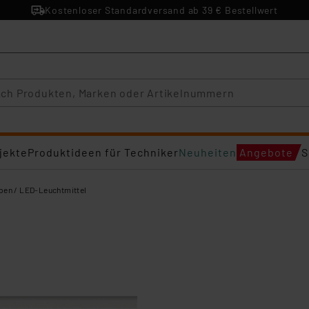
Kostenloser Standardversand ab 39 € Bestellwert
jekte
Produktideen für Techniker
Neuheiten
Angebote
S
en / LED-Leuchtmittel