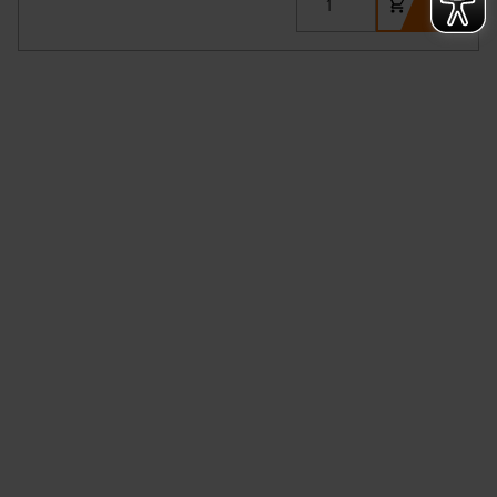
Überwachungsprogrammen verarbeiten, ohne dass
hiergegen Klagemöglichkeiten für Europäer bestehen.
Unsere Kooperation mit diesen Dienstleistern stützt
sich auf die Standarddatenschutzklauseln der
Europäischen Kommission sowie einer eigenen
Beurteilung der mit der Datenübermittlung,
insbesondere der Art der übermittelten Daten,
verbundenen Risiken.“
Impressum
|
Datenschutzerklärung