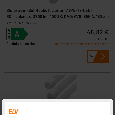
Blulaxa 3er-Set Hocheffiziente 17,6-W-T8-LED-
Röhrenlampe, 3700 lm, 4000 K, KVG/VVG, EEK A, 150 cm
Artikel-Nr. 254033
46,82 €
zzgl. MwSt.
Produktdatenblatt
Informationen zu Versandkosten