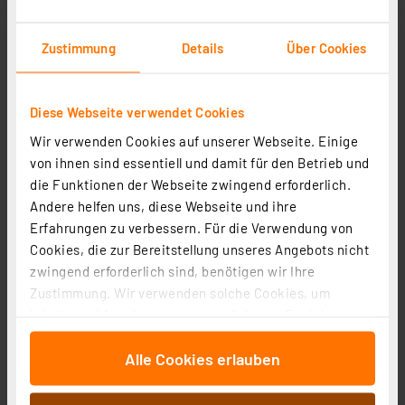
Blulaxa 3er-Set 24-W-T8-LED-Röhrenlampe, G13, 2520
lm, 4000 K, neutralweiß, KVG/VVG, Glas, 150 cm
Zustimmung
Details
Über Cookies
Artikel-Nr. 254020
1
2
3
4
5
(1)
Diese Webseite verwendet Cookies
22,21 €
Wir verwenden Cookies auf unserer Webseite. Einige
zzgl. MwSt.
von ihnen sind essentiell und damit für den Betrieb und
Produktdatenblatt
Informationen zu Versandkosten
die Funktionen der Webseite zwingend erforderlich.
Andere helfen uns, diese Webseite und ihre
Erfahrungen zu verbessern. Für die Verwendung von
Cookies, die zur Bereitstellung unseres Angebots nicht
zwingend erforderlich sind, benötigen wir Ihre
Zustimmung. Wir verwenden solche Cookies, um
Inhalte und Anzeigen zu personalisieren, Funktionen
für soziale Medien anbieten zu können und die Zugriffe
Alle Cookies erlauben
auf unsere Website zu analysieren. Außerdem geben
wir Informationen zu Ihrer Verwendung unserer Website
an unsere Partner für soziale Medien, Werbung und