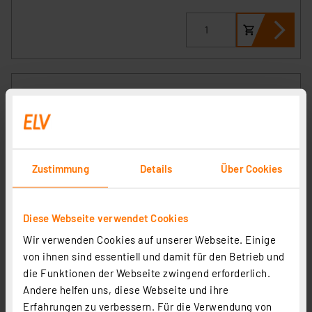
Philips 3er-Set 15,5-W-T8-LED-Röhrenlampe LEDtube
UO, 2300 lm, warmweiß, KVG/VVG, 120 cm
Artikel-Nr. 254085
29,52 €
Zustimmung
Details
Über Cookies
zzgl. MwSt.
Produktdatenblatt
Informationen zu Versandkosten
Diese Webseite verwendet Cookies
Wir verwenden Cookies auf unserer Webseite. Einige
von ihnen sind essentiell und damit für den Betrieb und
die Funktionen der Webseite zwingend erforderlich.
Andere helfen uns, diese Webseite und ihre
Erfahrungen zu verbessern. Für die Verwendung von