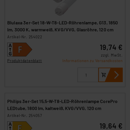
Cookies nach Zweck und Anbieter ist durch Klick auf
den Button „Ablehnen oder Einstellungen“ abrufbar. Sie
können die Verwendung nicht notwendiger Cookies
Blulaxa 3er-Set 18-W-T8-LED-Röhrenlampe, G13, 1850
ablehnen oder ihr ganz oder teilweise zustimmen. Ihre
lm, 3000 K, warmweiß, KVG/VVG, Glasröhre, 120 cm
erteilte Zustimmung können Sie jederzeit unter dem
Artikel-Nr. 254022
Link „Cookie Einstellungen“ anpassen oder widerrufen.
19,74 €
Die Rechtmäßigkeit der Speicherung, Abrufung und
zzgl. MwSt.
Weiterverarbeitung dieser Daten zur Auswertung und
Produktdatenblatt
Informationen zu Versandkosten
Analyse bis zum Zeitpunkt des Widerrufs bleibt hiervon
unberührt. Ihre Browser-Einstellungen können dazu
führen, dass die Einstellungen nicht längerfristig
gespeichert werden und dieses Banner erneut
angezeigt wird.
Philips 3er-Set 15,5-W-T8-LED-Röhrenlampe CorePro
„Einige Drittanbieter verarbeiten personenbezogene
LEDtube, 1800 lm, kaltweiß, KVG/VVG, 120 cm
Daten in den USA. Ihre Einwilligung zur Einbindung von
Artikel-Nr. 254057
Cookies dieser Drittanbieter umfasst daher ggf. auch
19,64 €
die Verarbeitung Ihrer Daten in den USA gemäß Art. 49