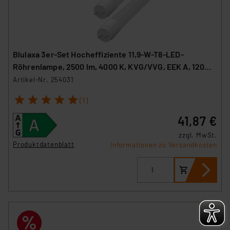
Blulaxa 3er-Set Hocheffiziente 11,9-W-T8-LED-
Röhrenlampe, 2500 lm, 4000 K, KVG/VVG, EEK A, 120
cm
Artikel-Nr. 254031
1
2
3
4
5
(1)
41,87 €
zzgl. MwSt.
Produktdatenblatt
Informationen zu Versandkosten