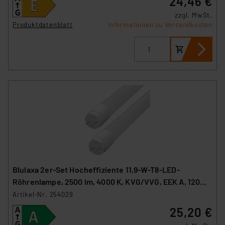
24,46 €
zzgl. MwSt.
Produktdatenblatt
Informationen zu Versandkosten
Blulaxa 2er-Set Hocheffiziente 11,9-W-T8-LED-
Röhrenlampe, 2500 lm, 4000 K, KVG/VVG, EEK A, 120
cm
Artikel-Nr. 254029
25,20 €