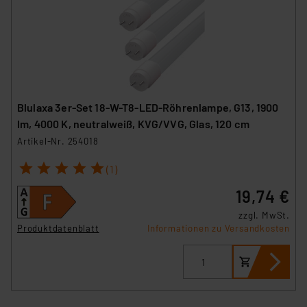
Blulaxa 3er-Set 18-W-T8-LED-Röhrenlampe, G13, 1900
lm, 4000 K, neutralweiß, KVG/VVG, Glas, 120 cm
Artikel-Nr. 254018
1
2
3
4
5
(1)
19,74 €
zzgl. MwSt.
Produktdatenblatt
Informationen zu Versandkosten