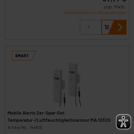
besteht etwa das Risiko, dass US-Behörden
zzgl. MwSt.
personenbezogene Daten in
Informationen zu Versandkosten
Überwachungsprogrammen verarbeiten, ohne dass
hiergegen Klagemöglichkeiten für Europäer bestehen.
Unsere Kooperation mit diesen Dienstleistern stützt
sich auf die Standarddatenschutzklauseln der
Europäischen Kommission sowie einer eigenen
Beurteilung der mit der Datenübermittlung,
insbesondere der Art der übermittelten Daten,
verbundenen Risiken.“
Impressum
|
Datenschutzerklärung
Mobile Alerts 2er-Spar-Set
Temperatur-/Luftfeuchtigkeitssensor MA 10320
Artikel-Nr. 144615