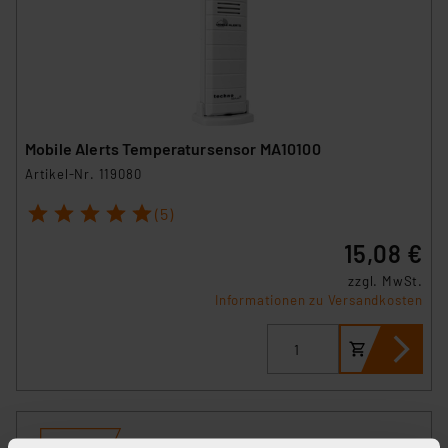
Mobile Alerts Temperatursensor MA10100
Artikel-Nr. 119080
1
2
3
4
5
(5)
15,08 €
zzgl. MwSt.
Informationen zu Versandkosten