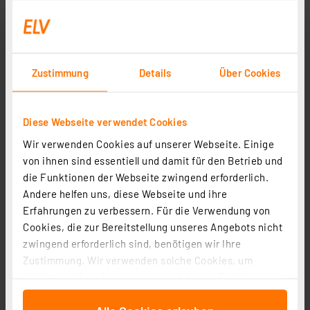
Zustimmung
Details
Über Cookies
Diese Webseite verwendet Cookies
Mobile Alerts Thermo-/Hygrometer MA10230, mit
Wir verwenden Cookies auf unserer Webseite. Einige
Klimakomfortanzeige im Tagesverlauf
von ihnen sind essentiell und damit für den Betrieb und
Artikel-Nr. 122998
die Funktionen der Webseite zwingend erforderlich.
1
2
3
4
5
(1)
Andere helfen uns, diese Webseite und ihre
Erfahrungen zu verbessern. Für die Verwendung von
25,21 €
Cookies, die zur Bereitstellung unseres Angebots nicht
zzgl. MwSt.
zwingend erforderlich sind, benötigen wir Ihre
Informationen zu Versandkosten
Zustimmung. Wir verwenden solche Cookies, um
Inhalte und Anzeigen zu personalisieren, Funktionen
für soziale Medien anbieten zu können und die Zugriffe
auf unsere Website zu analysieren. Außerdem geben