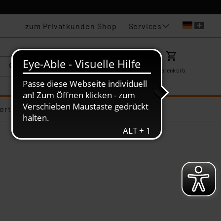
Services
zum Privatkunden Shop
Karriere
Mein ELV
Merkzettel
Warenkorb
ortiments-Deals