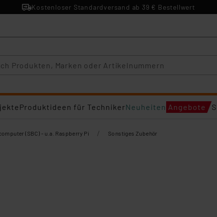
Kostenloser Standardversand ab 39 € Bestellwert
jekte
Produktideen für Techniker
Neuheiten
Angebote
S
/
computer (SBC) - u.a. Raspberry Pi
Sonstiges Zubehör