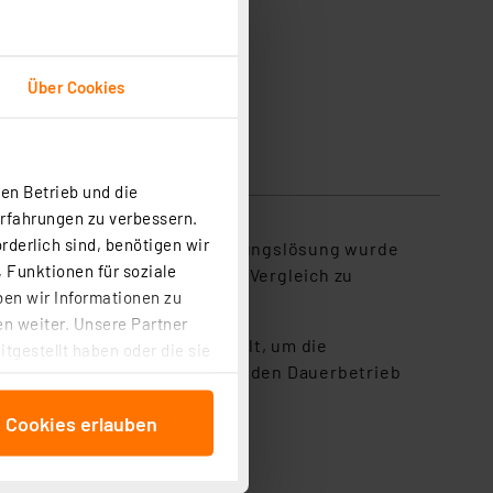
Lieferung ohne Raspberry Pi
Über Cookies
en Betrieb und die
Erfahrungen zu verbessern.
rderlich sind, benötigen wir
t. Diese fortschrittliche Kühlungslösung wurde
 Funktionen für soziale
ere und stabilere Montage im Vergleich zu
ben wir Informationen zu
n weiter. Unsere Partner
ante Kühlleistung sicherstellt, um die
tgestellt haben oder die sie
spruchsvolle Anwendungen und den Dauerbetrieb
cken, stimmen Sie sowohl
anschließenden
e Cookies erlauben
beitungszwecke (Art. 6
 ist durch Klick auf den
 Cookies ablehnen oder ihr