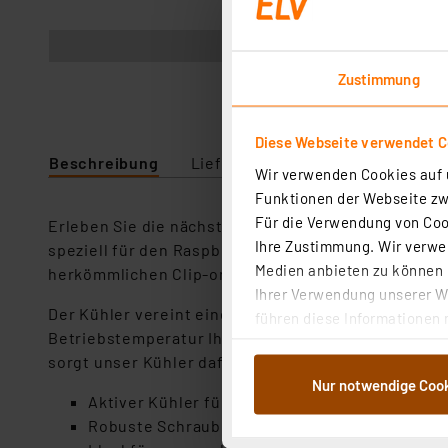
Lieferung ohne Raspberry Pi
Zustimmung
Diese Webseite verwendet C
Beschreibung
Lieferumfang
Downloads
Wir verwenden Cookies auf u
Funktionen der Webseite zwi
Für die Verwendung von Cook
Erleben Sie die nächste Generation der Kühltechnol
Ihre Zustimmung. Wir verwen
speziell für den Raspberry Pi 5 konzipiert und bie
Medien anbieten zu können u
herkömmlichen Clip-on-Systemen.
Ihrer Verwendung unserer We
Der Kühler vereint einen effizienten Aluminium-Küh
führen diese Informationen 
Betriebstemperatur Ihres Raspberry Pi 5 auch unt
im Rahmen Ihrer Nutzung der
sorgt unser Kühler dafür, dass Ihr Raspberry Pi 5 st
dem Speichern und Abrufen 
Nur notwendige Coo
Weiterverarbeitung für die 
Aktiver Kühler für den Raspberry Pi 5
Abs.1a DSG-VO) zu. Eine deta
Robuste Schraubbesfestigung für eine stabil
Button „Ablehnen oder Einst