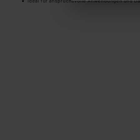
Ideal für anspruchsvolle Anwendungen und D
ganz oder teilweise zustimm
anpassen oder widerrufen. 
Auswertung und Analyse bis 
dazu führen, dass die Einst
„Einige Drittanbieter verar
dieser Drittanbieter umfasst
Nähere Infos zu diesen Drit
Für die USA besteht kein A
Datenschutz nach EU-Standa
Daten in Überwachungsprogr
Unsere Kooperation mit dies
Kommission sowie einer eige
Daten, verbundenen Risiken
Impressum
|
Datenschutzer