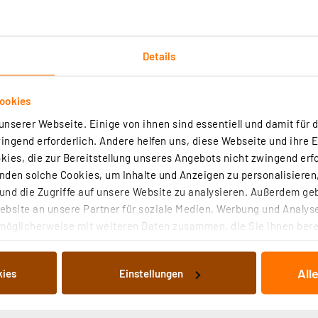
Details
ookies
Technische Daten
Angaben zur Produktsicherheit
nserer Webseite. Einige von ihnen sind essentiell und damit für d
ngend erforderlich. Andere helfen uns, diese Webseite und ihre 
ies, die zur Bereitstellung unseres Angebots nicht zwingend erfo
ogie für den Raspberry Pi 5 mit dieser aktiven Kühleinhei
den solche Cookies, um Inhalte und Anzeigen zu personalisieren,
tet durch ihre robuste Schraubbefestigung eine zuverlässig
nd die Zugriffe auf unsere Website zu analysieren. Außerdem ge
bsite an unsere Partner für soziale Medien, Werbung und Analyse
lkörper mit einem leistungsstarken Lüfter, der eine konst
möglicherweise mit weiteren Daten zusammen, die Sie ihnen berei
er extremen Bedingungen optimal zu halten. Ideal für an
 Dienste gesammelt haben. Indem Sie auf „Alle akzeptieren“ kli
ets kühl und leistungsfähig bleibt.
von Informationen auf Ihrem gerät (§25 Abs.1 TTDSG) sowie der 
All
kies
Einstellungen
nachfolgend dargestellten bzw. die von Ihnen ausgewählten Verar
illierte Auflistung der einzelnen Cookies nach Zweck und Anbieter
ere Montage
ellungen“ abrufbar. Sie können die Verwendung nicht notwendiger