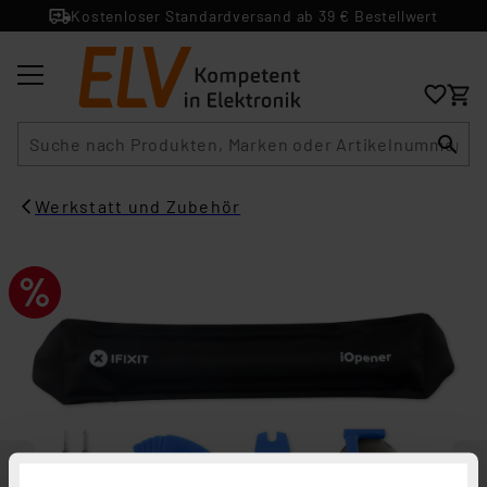
Kostenloser Standardversand ab 39 € Bestellwert
Suche
Werkstatt und Zubehör