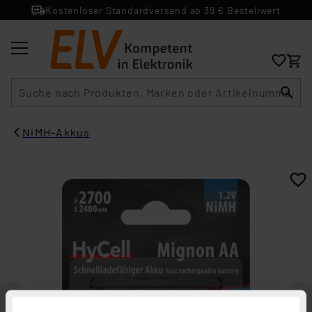
Kostenloser Standardversand ab 39 € Bestellwert
Suche
NiMH-Akkus