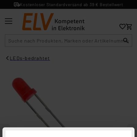
Kostenloser Standardversand ab 39 € Bestellwert
Suche
LEDs-bedrahtet