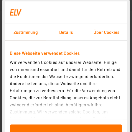
Zustimmung
Details
Über Cookies
Diese Webseite verwendet Cookies
Wir verwenden Cookies auf unserer Webseite. Einige
von ihnen sind essentiell und damit für den Betrieb und
die Funktionen der Webseite zwingend erforderlich.
Weitere Modelle
Andere helfen uns, diese Webseite und ihre
Erfahrungen zu verbessern. Für die Verwendung von
Cookies, die zur Bereitstellung unseres Angebots nicht
Homematic IP Ersatz-Netzteil für Homematic IP Access
zwingend erforderlich sind, benötigen wir Ihre
Point
Zustimmung. Wir verwenden solche Cookies, um
Artikel-Nr. 157208
Inhalte und Anzeigen zu personalisieren, Funktionen
1
2
3
4
5
für soziale Medien anbieten zu können und die Zugriffe
(2)