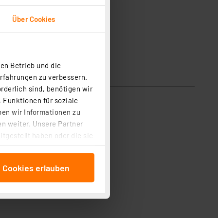
Über Cookies
en Betrieb und die
Erfahrungen zu verbessern.
rderlich sind, benötigen wir
 Funktionen für soziale
enden Griffen.
ben wir Informationen zu
n weiter. Unsere Partner
tgestellt haben oder die sie
cken, stimmen Sie sowohl
anschließenden
e Cookies erlauben
beitungszwecke (Art. 6
 ist durch Klick auf den
 Cookies ablehnen oder ihr
 „Cookie Einstellungen“
tung dieser Daten zur