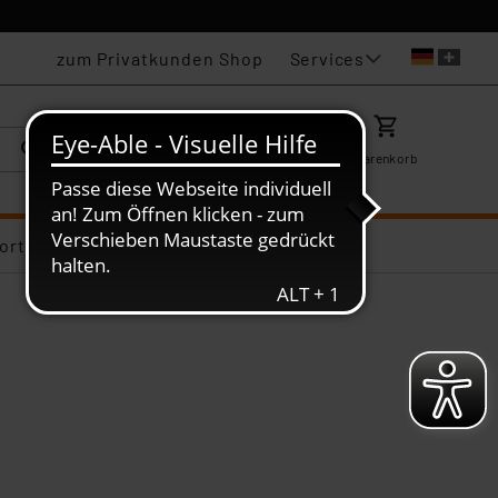
Services
zum Privatkunden Shop
Karriere
Mein ELV
Merkzettel
Warenkorb
ortiments-Deals