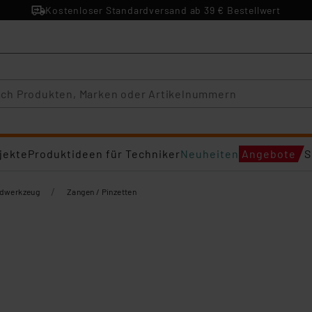
Kostenloser Standardversand ab 39 € Bestellwert
jekte
Produktideen für Techniker
Neuheiten
Angebote
S
/
dwerkzeug
Zangen / Pinzetten