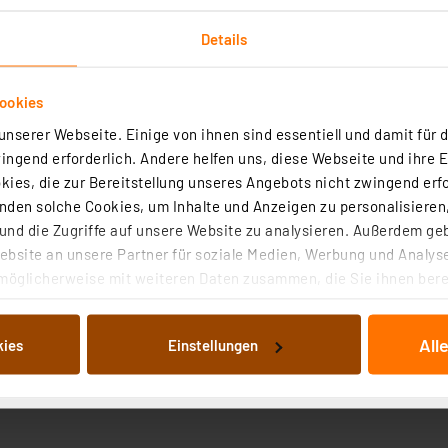
Details
ookies
nserer Webseite. Einige von ihnen sind essentiell und damit für d
ngend erforderlich. Andere helfen uns, diese Webseite und ihre 
Technische Daten
Angaben zur Produktsicherheit
ies, die zur Bereitstellung unseres Angebots nicht zwingend erfo
den solche Cookies, um Inhalte und Anzeigen zu personalisieren,
 in der Elektronik und Feinmechanik mit elektrisch ableit
nd die Zugriffe auf unsere Website zu analysieren. Außerdem ge
bsite an unsere Partner für soziale Medien, Werbung und Analyse
möglicherweise mit weiteren Daten zusammen, die Sie ihnen berei
 Dienste gesammelt haben. Indem Sie auf „Alle akzeptieren“ kli
nge Lebensdauer
von Informationen auf Ihrem gerät (§25 Abs.1 TTDSG) sowie der 
All
kies
Einstellungen
nachfolgend dargestellten bzw. die von Ihnen ausgewählten Verar
illierte Auflistung der einzelnen Cookies nach Zweck und Anbieter
ellungen“ abrufbar. Sie können die Verwendung nicht notwendiger
en. Ihre erteilte Zustimmung können Sie jederzeit unter dem Link
Die Rechtmäßigkeit der Speicherung, Abrufung und Weiterverarbei