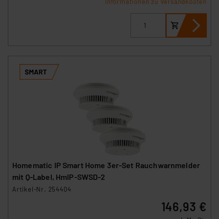
besteht etwa das Risiko, dass US-Behörden
Informationen zu Versandkosten
personenbezogene Daten in
Überwachungsprogrammen verarbeiten, ohne dass
hiergegen Klagemöglichkeiten für Europäer bestehen.
Unsere Kooperation mit diesen Dienstleistern stützt
sich auf die Standarddatenschutzklauseln der
Europäischen Kommission sowie einer eigenen
Beurteilung der mit der Datenübermittlung,
insbesondere der Art der übermittelten Daten,
verbundenen Risiken.“
Impressum
|
Datenschutzerklärung
Homematic IP Smart Home 3er-Set Rauchwarnmelder
mit Q-Label, HmIP-SWSD-2
Artikel-Nr. 254404
146,93 €