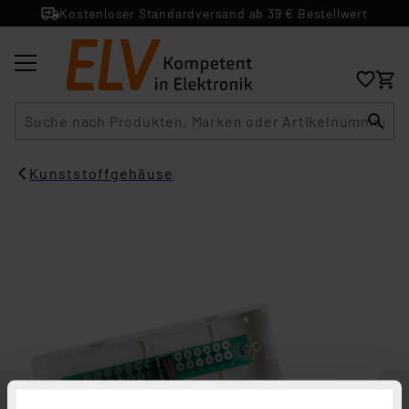
Kostenloser Standardversand ab 39 € Bestellwert
Suche
Kunststoffgehäuse