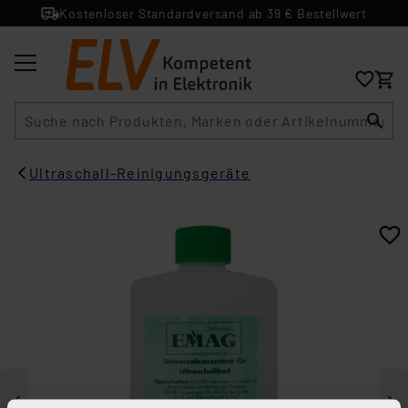
Kostenloser Standardversand ab 39 € Bestellwert
Suche
Ultraschall-Reinigungsgeräte