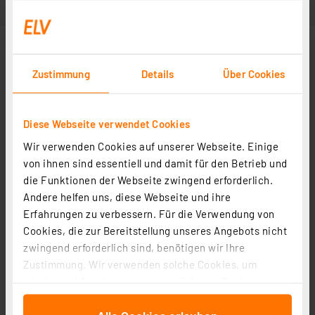
Zustimmung
Details
Über Cookies
Diese Webseite verwendet Cookies
Wir verwenden Cookies auf unserer Webseite. Einige
von ihnen sind essentiell und damit für den Betrieb und
die Funktionen der Webseite zwingend erforderlich.
Weitere Modelle
Andere helfen uns, diese Webseite und ihre
Erfahrungen zu verbessern. Für die Verwendung von
Cookies, die zur Bereitstellung unseres Angebots nicht
zwingend erforderlich sind, benötigen wir Ihre
Zustimmung. Wir verwenden solche Cookies, um
Inhalte und Anzeigen zu personalisieren, Funktionen
EMAG Metallreiniger EM-300, 500 ml
für soziale Medien anbieten zu können und die Zugriffe
Artikel-Nr. 088039
auf unsere Website zu analysieren. Außerdem geben