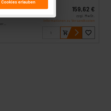
e Cookies erlauben
beitungszwecke (Art. 6
159,62 €
 ist durch Klick auf den
 bis
 Cookies ablehnen oder ihr
zzgl. MwSt.
 „Cookie Einstellungen“
Informationen zu Versandkosten
ler
tung dieser Daten zur
erte
ser-Einstellungen können
C-
 erneut angezeigt wird.
Einbindung von Cookies
. 49 (1) lit. a DSGVO.
n der Datenschutzerklärung.
s Land mit unzureichendem
örden personenbezogene
r Europäer bestehen.
ln der Europäischen
 Art der übermittelten