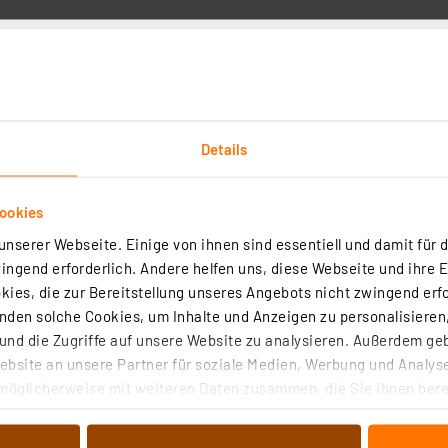
Details
ten
Angaben zur Produktsicherheit
alisieren Sie Versuchsaufbauten in kürzester Zeit. Durch
ookies
entier-Board gewährleistet sichere Verbindungen für Kont
nserer Webseite. Einige von ihnen sind essentiell und damit für d
e Metall-Trägerplatte mit Gummifüßen für sicheren Stan
ngend erforderlich. Andere helfen uns, diese Webseite und ihre 
 mm, Metallplatte 183 x 95 x 15 mm
ies, die zur Bereitstellung unseres Angebots nicht zwingend erfo
den solche Cookies, um Inhalte und Anzeigen zu personalisieren,
nd die Zugriffe auf unsere Website zu analysieren. Außerdem ge
bsite an unsere Partner für soziale Medien, Werbung und Analyse
möglicherweise mit weiteren Daten zusammen, die Sie ihnen berei
chaltnetzteil SPS 5630
 Dienste gesammelt haben. Indem Sie auf „Alle akzeptieren“ kli
von Informationen auf Ihrem gerät (§25 Abs.1 TTDSG) sowie der 
9