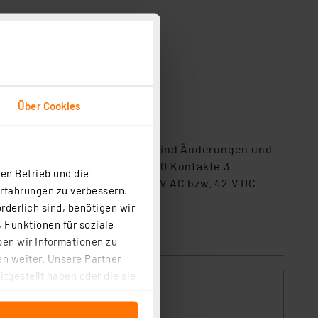
Über Cookies
 die optimierte Stecktechnik sind Änderungen und
akte von 0,3 bis 0,7 mm ø. 830 Kontakte 3
en Betrieb und die
d Max. Betriebsspannung 30 V AC bzw. 42 V DC
Erfahrungen zu verbessern.
rderlich sind, benötigen wir
 Funktionen für soziale
ben wir Informationen zu
n weiter. Unsere Partner
tgestellt haben oder die sie
cken, stimmen Sie sowohl
anschließenden