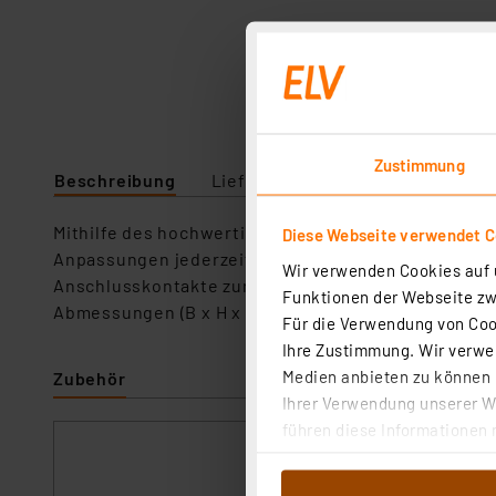
Zustimmung
Beschreibung
Lieferumfang
Technische Da
Mithilfe des hochwertigen Experimentier-Boards re
Diese Webseite verwendet C
Anpassungen jederzeit leicht möglich. Das Experim
Wir verwenden Cookies auf u
Anschlusskontakte zur Spannungsversorgung Robust
Funktionen der Webseite zwi
Abmessungen (B x H x T): Steckplatine: 165 x 54 x 10
Für die Verwendung von Cook
Ihre Zustimmung. Wir verwen
Medien anbieten zu können u
Zubehör
Ihrer Verwendung unserer We
führen diese Informationen 
ELV Prozessor-S
im Rahmen Ihrer Nutzung der
dem Speichern und Abrufen 
Artikel-Nr. 08356