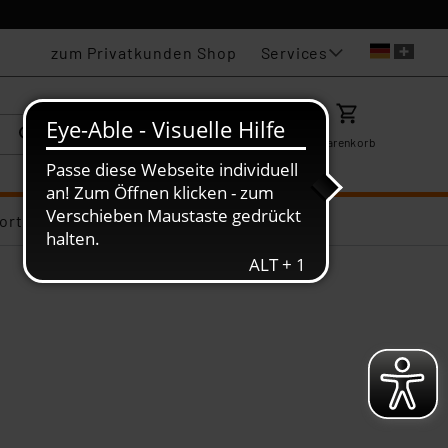
Services
zum Privatkunden Shop
Karriere
Mein ELV
Merkzettel
Warenkorb
ortiments-Deals