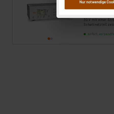
Nur notwendige Coo
Weiterverarbeitung für die 
1
2
3
4
5
Abs.1a DSG-VO) zu. Eine deta
Das Prozessor-Scha
Button „Ablehnen oder Einst
30 V mit einer Str
ganz oder teilweise zustimm
Schaltnetzteil zei
anpassen oder widerrufen. 
Strombelastung nu
Auswertung und Analyse bis 
sofort versandfe
sowie alle wichti
Display angezeigt
dazu führen, dass die Einst
Bedienelementen, 
„Einige Drittanbieter verar
dieser Drittanbieter umfasst
Nähere Infos zu diesen Drit
Für die USA besteht kein A
Datenschutz nach EU-Standa
Daten in Überwachungsprogr
Unsere Kooperation mit dies
Kommission sowie einer eige
Daten, verbundenen Risiken
Impressum
|
Datenschutzer