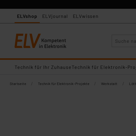
ELVshop
ELVjournal
ELVwissen
Suche
Technik für Ihr Zuhause
Technik für Elektronik-Pro
/
/
/
Startseite
Technik für Elektronik-Projekte
Werkstatt
Lött