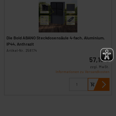
sich auf die Standarddatenschutzklauseln der
Europäischen Kommission sowie einer eigenen
Beurteilung der mit der Datenübermittlung,
insbesondere der Art der übermittelten Daten,
verbundenen Risiken.“
Die Bold ABANO Steckdosensäule 4-fach, Aluminium,
Impressum
|
Datenschutzerklärung
IP44, Anthrazit
Artikel-Nr. 258174
57,10 €
zzgl. MwSt.
Informationen zu Versandkosten