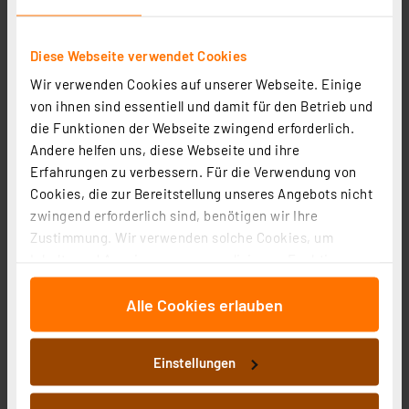
Diese Webseite verwendet Cookies
Wir verwenden Cookies auf unserer Webseite. Einige
von ihnen sind essentiell und damit für den Betrieb und
Ledino Steckdosensäule, 4-fach, Connect D4A, IP44,
die Funktionen der Webseite zwingend erforderlich.
anthrazit
Andere helfen uns, diese Webseite und ihre
Artikel-Nr. 258300
Erfahrungen zu verbessern. Für die Verwendung von
Cookies, die zur Bereitstellung unseres Angebots nicht
54,58 €
zwingend erforderlich sind, benötigen wir Ihre
zzgl. MwSt.
Zustimmung. Wir verwenden solche Cookies, um
Informationen zu Versandkosten
Inhalte und Anzeigen zu personalisieren, Funktionen
für soziale Medien anbieten zu können und die Zugriffe
Alle Cookies erlauben
auf unsere Website zu analysieren. Außerdem geben
wir Informationen zu Ihrer Verwendung unserer Website
an unsere Partner für soziale Medien, Werbung und
Einstellungen
Analysen weiter. Unsere Partner führen diese
Informationen möglicherweise mit weiteren Daten