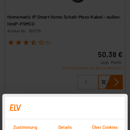
Homematic IP Smart Home Schalt-Mess-Kabel – außen,
HmIP-PSMCO
Artikel-Nr. 160775
1
2
3
4
5
(5)
50,38 €
zzgl. MwSt.
Informationen zu Versandkosten
Zustimmung
Details
Über Cookies