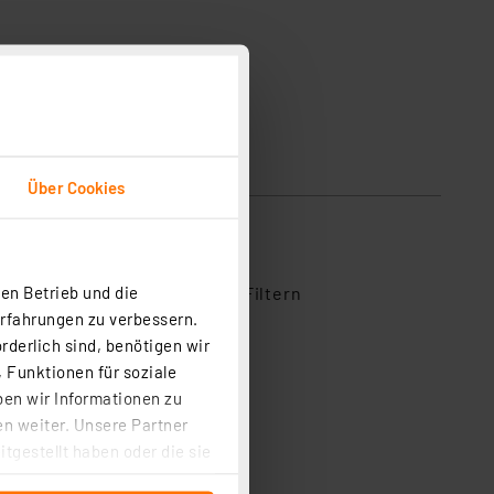
Über Cookies
en Betrieb und die
ihe aus, um Bewertungen zu Filtern
Erfahrungen zu verbessern.
1
rderlich sind, benötigen wir
0
 Funktionen für soziale
ben wir Informationen zu
0
n weiter. Unsere Partner
0
tgestellt haben oder die sie
0
cken, stimmen Sie sowohl