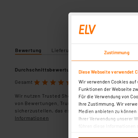
Bewertung
Lieferumfang
Technische Daten
Zustimmung
Durchschnittsbewertung
Diese Webseite verwendet C
1
2
3
4
5
Wir verwenden Cookies auf u
Gesamt
5.0 Sterne
Funktionen der Webseite zwi
Wir nutzen Trusted Shops als unabhängigen Dienstl
Für die Verwendung von Cook
von Bewertungen. Trusted Shops hat Maßnahmen g
Ihre Zustimmung. Wir verwen
sicherzustellen, das es sich um echte Bewertungen
Medien anbieten zu können u
Informationen
Ihrer Verwendung unserer We
führen diese Informationen 
im Rahmen Ihrer Nutzung der