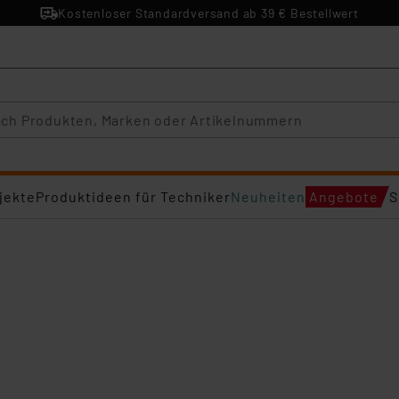
Kostenloser Standardversand ab 39 € Bestellwert
jekte
Produktideen für Techniker
Neuheiten
Angebote
S