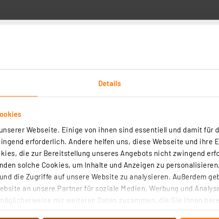
Angaben zur Produktsicherheit
Details
Kundenbewertung
ookies
nserer Webseite. Einige von ihnen sind essentiell und damit für d
Wählen Sie unten eine Re
ngend erforderlich. Andere helfen uns, diese Webseite und ihre 
1
5
eister für die Einholung
ies, die zur Bereitstellung unseres Angebots nicht zwingend erfo
1
etroffen, um
4
den solche Cookies, um Inhalte und Anzeigen zu personalisieren,
 handelt.
Mehr
1
nd die Zugriffe auf unsere Website zu analysieren. Außerdem ge
3
bsite an unsere Partner für soziale Medien, Werbung und Analyse
1
2
möglicherweise mit weiteren Daten zusammen, die Sie ihnen berei
1
1
 Dienste gesammelt haben. Indem Sie auf „Alle akzeptieren“ kli