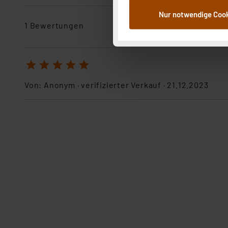
dem Speichern und Abrufen 
Nur notwendige Coo
Weiterverarbeitung für die 
1 Bewertungen
Abs.1a DSG-VO) zu. Eine deta
Button „Ablehnen oder Einst
ganz oder teilweise zustimm
1
2
3
4
5
anpassen oder widerrufen. 
Auswertung und Analyse bis 
Von:
Anonym
· verifizierter Verkauf ·
21.12.2023
dazu führen, dass die Einst
„Einige Drittanbieter verar
dieser Drittanbieter umfasst
Nähere Infos zu diesen Drit
Für die USA besteht kein A
Datenschutz nach EU-Standa
Daten in Überwachungsprogr
Unsere Kooperation mit dies
Kommission sowie einer eige
Daten, verbundenen Risiken