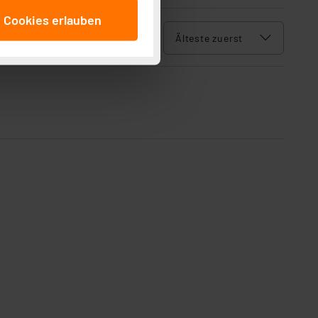
anschließenden
e Cookies erlauben
beitungszwecke (Art. 6
 ist durch Klick auf den
 Cookies ablehnen oder ihr
 „Cookie Einstellungen“
tung dieser Daten zur
ser-Einstellungen können
 erneut angezeigt wird.
Einbindung von Cookies
. 49 (1) lit. a DSGVO.
n der Datenschutzerklärung.
s Land mit unzureichendem
örden personenbezogene
r Europäer bestehen.
ln der Europäischen
 Art der übermittelten