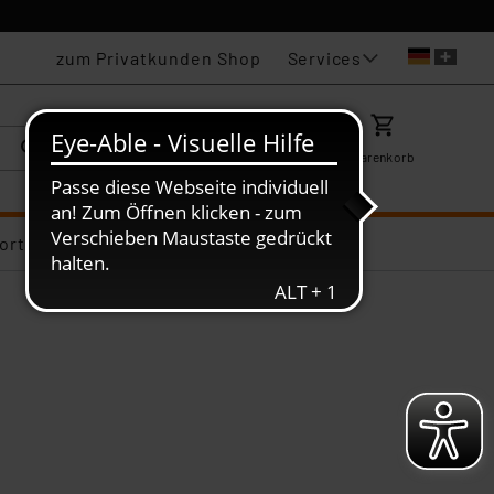
Services
zum Privatkunden Shop
Karriere
Mein ELV
Merkzettel
Warenkorb
ortiments-Deals