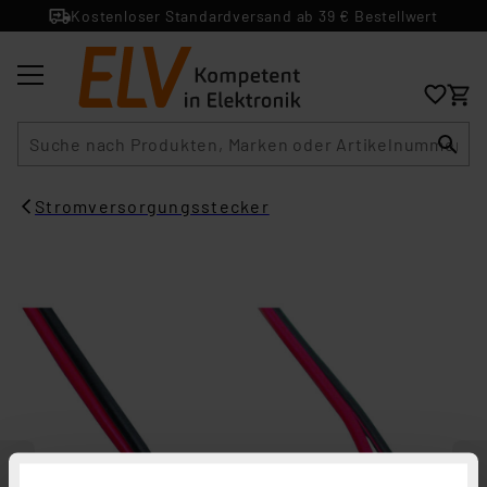
Kostenloser Standardversand ab 39 € Bestellwert
Suche
Stromversorgungsstecker