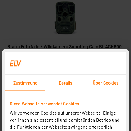
Braun Fotofalle / Wildkamera Scouting Cam BLACK800
WiFi, Auslösezeit 0,6 s, IP66
Artikel-Nr. 251057
1
2
3
4
5
(4)
100,80 €
Zustimmung
Details
Über Cookies
zzgl. MwSt.
Informationen zu Versandkosten
Diese Webseite verwendet Cookies
Wir verwenden Cookies auf unserer Webseite. Einige
von ihnen sind essentiell und damit für den Betrieb und
die Funktionen der Webseite zwingend erforderlich.