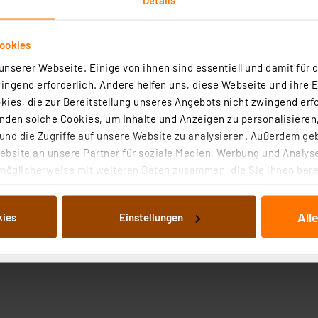
ookies
nserer Webseite. Einige von ihnen sind essentiell und damit für d
ngend erforderlich. Andere helfen uns, diese Webseite und ihre 
ies, die zur Bereitstellung unseres Angebots nicht zwingend erfo
den solche Cookies, um Inhalte und Anzeigen zu personalisieren,
nd die Zugriffe auf unsere Website zu analysieren. Außerdem ge
bsite an unsere Partner für soziale Medien, Werbung und Analyse
möglicherweise mit weiteren Daten zusammen, die Sie ihnen berei
 Dienste gesammelt haben. Indem Sie auf „Alle akzeptieren“ kli
von Informationen auf Ihrem gerät (§25 Abs.1 TTDSG) sowie der 
All
kies
Einstellungen
nachfolgend dargestellten bzw. die von Ihnen ausgewählten Verar
illierte Auflistung der einzelnen Cookies nach Zweck und Anbieter
ellungen“ abrufbar. Sie können die Verwendung nicht notwendiger
en. Ihre erteilte Zustimmung können Sie jederzeit unter dem Link
Die Rechtmäßigkeit der Speicherung, Abrufung und Weiterverarbei
zum Zeitpunkt des Widerrufs bleibt hiervon unberührt. Ihre Brow