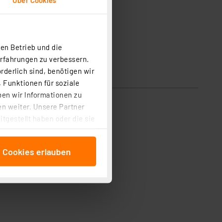
en Betrieb und die
Erfahrungen zu verbessern.
rderlich sind, benötigen wir
 Funktionen für soziale
ben wir Informationen zu
n weiter. Unsere Partner
tgestellt haben oder die sie
cken, stimmen Sie sowohl
anschließenden
e Cookies erlauben
beitungszwecke (Art. 6
 ist durch Klick auf den
 Cookies ablehnen oder ihr
 „Cookie Einstellungen“
tung dieser Daten zur
ser-Einstellungen können