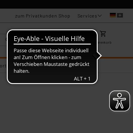
Services
zum Privatkunden Shop
Karriere
Mein ELV
Merkzettel
Warenkorb
ortiments-Deals