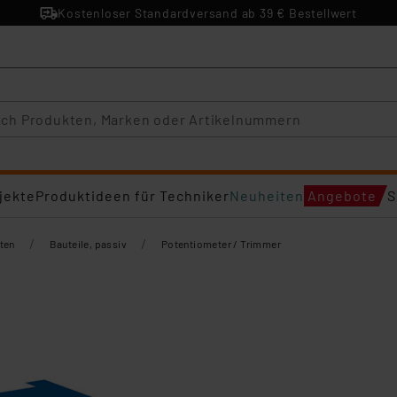
Kostenloser Standardversand ab 39 € Bestellwert
jekte
Produktideen für Techniker
Neuheiten
Angebote
S
/
/
ten
Bauteile, passiv
Potentiometer / Trimmer