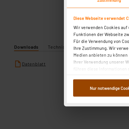
Diese Webseite verwendet C
Wir verwenden Cookies auf u
Funktionen der Webseite zwi
Für die Verwendung von Cook
Downloads
Technische Daten
Ihre Zustimmung. Wir verwen
Medien anbieten zu können u
Ihrer Verwendung unserer We
Datenblatt
führen diese Informationen 
im Rahmen Ihrer Nutzung der
dem Speichern und Abrufen 
Nur notwendige Coo
Weiterverarbeitung für die 
Abs.1a DSG-VO) zu. Eine deta
Button „Ablehnen oder Einst
ganz oder teilweise zustimm
anpassen oder widerrufen. 
Auswertung und Analyse bis 