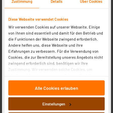
Zustimmung
Details
Über Cookies
Diese Webseite verwendet Cookies
Wir verwenden Cookies auf unserer Webseite. Einige
von ihnen sind essentiell und damit für den Betrieb und
Beneito 5-m-LED-Streifen FINE-49, 50 W, 24 V DC, 4000
die Funktionen der Webseite zwingend erforderlich.
K, 90 Ra, 10 W/m, 770 lm/m, 204 LEDs/m, IP20
Andere helfen uns, diese Webseite und ihre
Artikel-Nr. 253438
Erfahrungen zu verbessern. Für die Verwendung von
54,58 €
Cookies, die zur Bereitstellung unseres Angebots nicht
zwingend erforderlich sind, benötigen wir Ihre
zzgl. MwSt.
Produktdatenblatt
Informationen zu Versandkosten
Zustimmung. Wir verwenden solche Cookies, um
Inhalte und Anzeigen zu personalisieren, Funktionen
für soziale Medien anbieten zu können und die Zugriffe
Alle Cookies erlauben
auf unsere Website zu analysieren. Außerdem geben
wir Informationen zu Ihrer Verwendung unserer Website
an unsere Partner für soziale Medien, Werbung und
Einstellungen
Analysen weiter. Unsere Partner führen diese
Informationen möglicherweise mit weiteren Daten