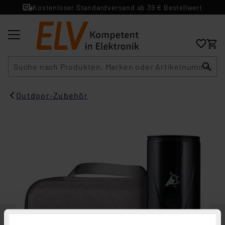
Kostenloser Standardversand ab 39 € Bestellwert
Suche
Outdoor-Zubehör