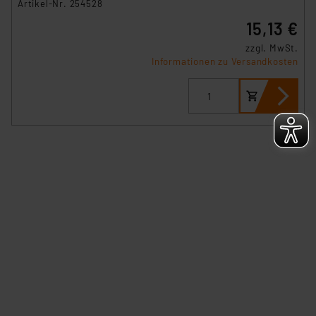
Artikel-Nr. 254528
„Einige Drittanbieter verarbeiten personenbezogene
15,13 €
Daten in den USA. Ihre Einwilligung zur Einbindung von
Cookies dieser Drittanbieter umfasst daher ggf. auch
zzgl. MwSt.
die Verarbeitung Ihrer Daten in den USA gemäß Art. 49
Informationen zu Versandkosten
(1) lit. a DSGVO. Nähere Infos zu diesen Drittanbietern
und zu der jeweiligen Datenübermittlung erhalten Sie in
der Datenschutzerklärung. Für die USA besteht kein
Angemessenheitsbeschluss der EU. Dies bedeutet,
dass die USA als Land mit unzureichendem
Datenschutz nach EU-Standards eingestuft wird. So
besteht etwa das Risiko, dass US-Behörden
personenbezogene Daten in
Überwachungsprogrammen verarbeiten, ohne dass
hiergegen Klagemöglichkeiten für Europäer bestehen.
Unsere Kooperation mit diesen Dienstleistern stützt
sich auf die Standarddatenschutzklauseln der
Europäischen Kommission sowie einer eigenen
Beurteilung der mit der Datenübermittlung,
insbesondere der Art der übermittelten Daten,