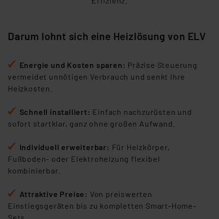
Effizienz.
personenbezogene Daten in
Überwachungsprogrammen verarbeiten, ohne dass
hiergegen Klagemöglichkeiten für Europäer bestehen.
Darum lohnt sich eine Heizlösung von ELV
Unsere Kooperation mit diesen Dienstleistern stützt
sich auf die Standarddatenschutzklauseln der
Europäischen Kommission sowie einer eigenen
Energie und Kosten sparen:
Präzise Steuerung
Beurteilung der mit der Datenübermittlung,
vermeidet unnötigen Verbrauch und senkt Ihre
insbesondere der Art der übermittelten Daten,
Heizkosten.
verbundenen Risiken.“
Schnell installiert:
Einfach nachzurüsten und
Impressum
|
Datenschutzerklärung
sofort startklar, ganz ohne großen Aufwand.
Individuell erweiterbar
:
Für Heizkörper,
Fußboden- oder Elektroheizung flexibel
kombinierbar.
Attraktive Preise
:
Von preiswerten
Einstiegsgeräten bis zu kompletten Smart-Home-
Sets.