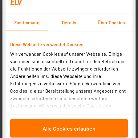
Komplettlösung.
Zustimmung
Details
Über Cookies
Raumtemperatur einfach per App steuern
Diese Webseite verwendet Cookies
Mit der Homematic IP App steuern Sie Ihre Heizung
komfortabel und effizient. Sie sehen die aktuelle
Wir verwenden Cookies auf unserer Webseite. Einige
Raumtemperatur sofort und passen die Sollwerte
von ihnen sind essentiell und damit für den Betrieb und
direkt am Smartphone an.
die Funktionen der Webseite zwingend erforderlich.
Andere helfen uns, diese Webseite und ihre
Alles im Blick:
Neben der aktuellen Temperatur zeigt
Erfahrungen zu verbessern. Für die Verwendung von
die App auch Zeitprofile und Verlaufsdaten. Damit
Cookies, die zur Bereitstellung unseres Angebots nicht
planen Sie Heizzeiten optimal nach Ihrem Alltag.
zwingend erforderlich sind, benötigen wir Ihre
Zustimmung. Wir verwenden solche Cookies, um
Flexibel nutzen:
Ob zu Hause im WLAN oder
Inhalte und Anzeigen zu personalisieren, Funktionen
unterwegs: Mit der Homematic IP App steuern Sie
für soziale Medien anbieten zu können und die Zugriffe
Ihre Heizung jederzeit und behalten volle Kontrolle
Alle Cookies erlauben
auf unsere Website zu analysieren. Außerdem geben
über Ihr Heizsystem.
wir Informationen zu Ihrer Verwendung unserer Website