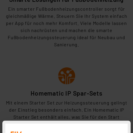
Ein smarter
Fußbodenheizungscontroller sorgt für
gleichmäßige Wärme. Steuern Sie Ihr System einfach
per App für noch mehr Komfort. Viele Modelle lassen
sich nachrüsten und machen die smarte
Fußbodenheizungssteuerung ideal für Neubau und
Sanierung.
Homematic IP Spar-Sets
Mit
einem Starter Set zur Heizungssteuerung gelingt
der Einstieg besonders einfach. Ein Homematic IP
Starter Set enthält alles, was Sie für den Start
benötigen und macht Ihre Heizung im Handumdrehen
smart – bei uns finden Sie die passende