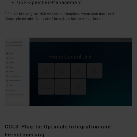
VO) zu. Eine detaillierte Auflistung der einzelnen
USB-Speicher-Management
Cookies nach Zweck und Anbieter ist durch Klick auf
* Die Verbindung zur HCUweb ist nur möglich, wenn sich das Gerät
den Button „Ablehnen oder Einstellungen“ abrufbar. Sie
(Smartphone oder Computer) im selben Netzwerk befindet.
können die Verwendung nicht notwendiger Cookies
ablehnen oder ihr ganz oder teilweise zustimmen. Ihre
erteilte Zustimmung können Sie jederzeit unter dem
Link „Cookie Einstellungen“ anpassen oder widerrufen.
Die Rechtmäßigkeit der Speicherung, Abrufung und
Weiterverarbeitung dieser Daten zur Auswertung und
Analyse bis zum Zeitpunkt des Widerrufs bleibt hiervon
unberührt. Ihre Browser-Einstellungen können dazu
führen, dass die Einstellungen nicht längerfristig
gespeichert werden und dieses Banner erneut
angezeigt wird.
„Einige Drittanbieter verarbeiten personenbezogene
Daten in den USA. Ihre Einwilligung zur Einbindung von
CCU3-Plug-In: Optimale Integration und
Cookies dieser Drittanbieter umfasst daher ggf. auch
die Verarbeitung Ihrer Daten in den USA gemäß Art. 49
Fernsteuerung