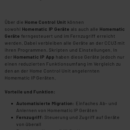
(1) lit. a DSGVO. Nähere Infos zu diesen Drittanbietern
und zu der jeweiligen Datenübermittlung erhalten Sie in
der Datenschutzerklärung. Für die USA besteht kein
Über die
Home Control Unit
können
Angemessenheitsbeschluss der EU. Dies bedeutet,
sowohl
Homematic IP Geräte
als auch alle
Homematic
dass die USA als Land mit unzureichendem
Geräte
ferngesteuert und im Fernzugriff erreicht
Datenschutz nach EU-Standards eingestuft wird. So
werden. Dabei verbleiben alle Geräte an der CCU3 mit
besteht etwa das Risiko, dass US-Behörden
ihren Programmen, Skripten und Einstellungen. In
personenbezogene Daten in
der
Homematic IP App
haben diese Geräte jedoch nur
Überwachungsprogrammen verarbeiten, ohne dass
einen reduzierten Funktionsumfang im Vergleich zu
hiergegen Klagemöglichkeiten für Europäer bestehen.
den an der Home Control Unit angelernten
Unsere Kooperation mit diesen Dienstleistern stützt
Homematic IP Geräten.
sich auf die Standarddatenschutzklauseln der
Europäischen Kommission sowie einer eigenen
Vorteile und Funktion:
Beurteilung der mit der Datenübermittlung,
insbesondere der Art der übermittelten Daten,
Automatisierte Migration
: Einfaches Ab- und
verbundenen Risiken.“
Anlernen von Homematic IP Geräten
Fernzugriff
: Steuerung und Zugriff auf Geräte
Impressum
|
Datenschutzerklärung
von überall