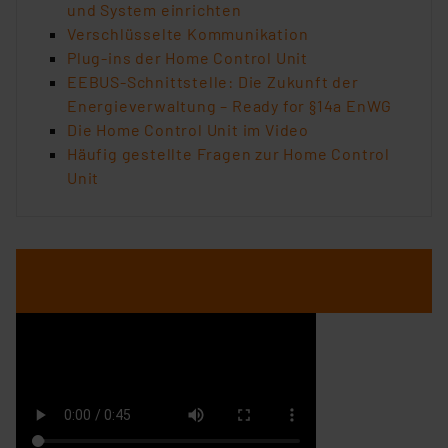
und System einrichten
Verschlüsselte Kommunikation
Plug-ins der Home Control Unit
EEBUS-Schnittstelle: Die Zukunft der
Energieverwaltung – Ready for §14a EnWG
Die Home Control Unit im Video
Häufig gestellte Fragen zur Home Control
Unit