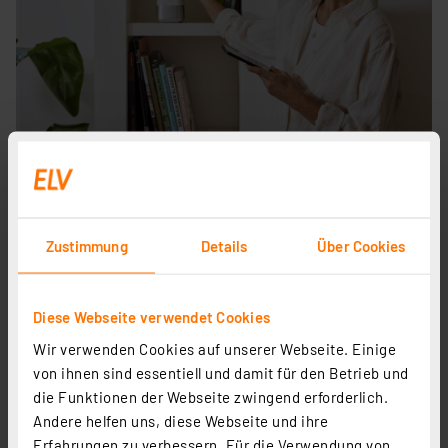
Verschlüsselte Kommunikation
Zustimmung
Details
Über Cookies
Jegliche Kommunikation zwischen der Home Control
Unit und den Homematic IP Geräten wird zuverlässig
verschlüsselt.
Diese Webseite verwendet Cookies
VDE-zertifizierte Protokoll-, IT- und
Wir verwenden Cookies auf unserer Webseite. Einige
Datensicherheit
von ihnen sind essentiell und damit für den Betrieb und
Serverstandort in Deutschland
die Funktionen der Webseite zwingend erforderlich.
Keine Registrierung und kein Nutzerkonto
Andere helfen uns, diese Webseite und ihre
notwendig
Erfahrungen zu verbessern. Für die Verwendung von